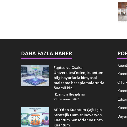
DAHA FAZLA HABER
POP
Kuant
Fujitsu ve Osaka
Üniversitesi’nden, kuantum
Kuant
bilgisayarlarla kimyasal
malzeme hesaplamalarında
QTurk
önemli bir...
Kuant
Kuantum Hesaplama
21 Temmuz 2026
Editör
Kuan
ABD’den Kuantum Çağı İçin
Stratejik Hamle: İnovasyon,
Duyur
Kuantum Sensörler ve Post-
Kuantum...