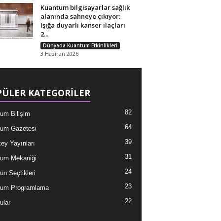
Kuantum bilgisayarlar sağlık
alanında sahneye çıkıyor:
Işığa duyarlı kanser ilaçları
2...
Dünyada Kuantum Etkinlikleri
3 Haziran 2026
ÜLER KATEGORİLER
82
um Bilişim
64
um Gazetesi
39
ey Yayınları
31
um Mekaniği
24
ün Seçtikleri
23
tum Programlama
22
ular