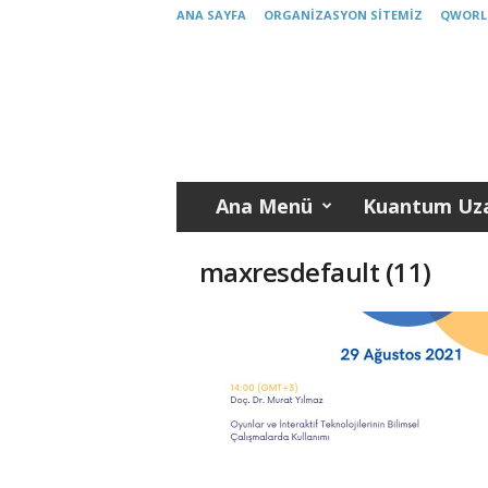
ANA SAYFA
ORGANIZASYON SITEMIZ
QWORL
K
u
a
n
t
u
m
Ana Menü
Kuantum Uza
T
ü
r
maxresdefault (11)
k
i
y
e