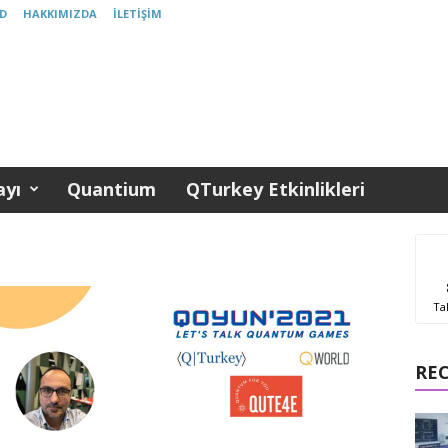
D
HAKKIMIZDA
İLETIŞIM
yı
Quantium
QTurkey Etkinlikleri
Ta
RE