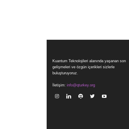
Kuantum Teknolojileri alanında yaşanan son
gelişmeleri ve özgün içerikleri sizlerle
buluşturuyoruz.
İletişim:
info@qturkey.org