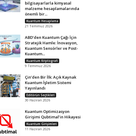
bilgisayarlarla kimyasal
malzeme hesaplamalarında
önemli bir...
Kuantum Hesaplama
21 Temmuz 2026
ABD’den Kuantum Çağı İçin
Stratejik Hamle: İnovasyon,
Kuantum Sensörler ve Post-
Kuantum...
Kuantum Kriptografi
9 Temmuz 2026
Çin’den Bir İlk: Açık Kaynak
Kuantum İşletim Sistemi
Yayınlandı
Editörün Seçtikleri
30 Haziran 2026
Kuantum Optimizasyon
Girişimi Qubtimal’in Hikayesi
Kuantum Girişimleri
11 Haziran 2026