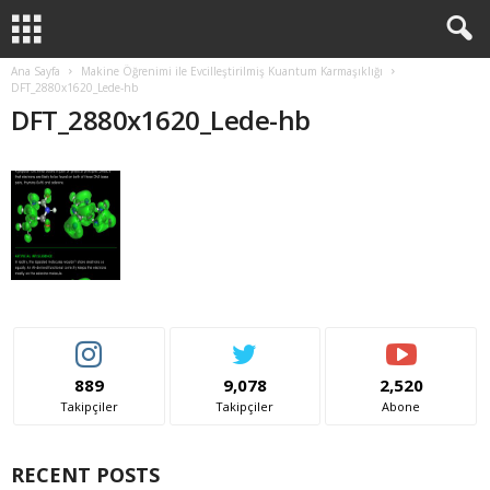
Ana Sayfa
Makine Öğrenimi ile Evcilleştirilmiş Kuantum Karmaşıklığı
DFT_2880x1620_Lede-hb
DFT_2880x1620_Lede-hb
889
9,078
2,520
Takipçiler
Takipçiler
Abone
RECENT POSTS