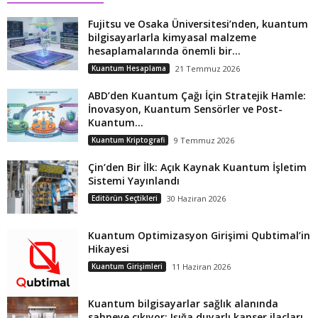
Fujitsu ve Osaka Üniversitesi’nden, kuantum
bilgisayarlarla kimyasal malzeme
hesaplamalarında önemli bir...
Kuantum Hesaplama
21 Temmuz 2026
ABD’den Kuantum Çağı İçin Stratejik Hamle:
İnovasyon, Kuantum Sensörler ve Post-
Kuantum...
Kuantum Kriptografi
9 Temmuz 2026
Çin’den Bir İlk: Açık Kaynak Kuantum İşletim
Sistemi Yayınlandı
Editörün Seçtikleri
30 Haziran 2026
Kuantum Optimizasyon Girişimi Qubtimal’in
Hikayesi
Kuantum Girişimleri
11 Haziran 2026
Kuantum bilgisayarlar sağlık alanında
sahneye çıkıyor: Işığa duyarlı kanser ilaçları