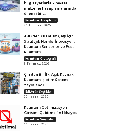
bilgisayarlarla kimyasal
malzeme hesaplamalarında
önemli bir...
Kuantum Hesaplama
21 Temmuz 2026
ABD’den Kuantum Çağı İçin
Stratejik Hamle: İnovasyon,
Kuantum Sensörler ve Post-
Kuantum...
Kuantum Kriptografi
9 Temmuz 2026
Çin’den Bir İlk: Açık Kaynak
Kuantum İşletim Sistemi
Yayınlandı
Editörün Seçtikleri
30 Haziran 2026
Kuantum Optimizasyon
Girişimi Qubtimal’in Hikayesi
Kuantum Girişimleri
11 Haziran 2026