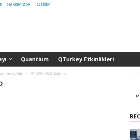
D
HAKKIMIZDA
İLETIŞIM
yı
Quantium
QTurkey Etkinlikleri
tum Karmaşıklığı
DFT_2880x1620_Lede-hb
b
Ta
RE