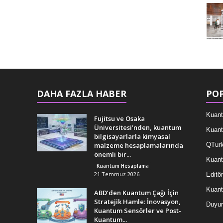
DAHA FAZLA HABER
POP
Kuant
Fujitsu ve Osaka
Üniversitesi’nden, kuantum
Kuant
bilgisayarlarla kimyasal
malzeme hesaplamalarında
QTurk
önemli bir...
Kuant
Kuantum Hesaplama
21 Temmuz 2026
Editör
Kuan
ABD’den Kuantum Çağı İçin
Stratejik Hamle: İnovasyon,
Duyur
Kuantum Sensörler ve Post-
Kuantum...