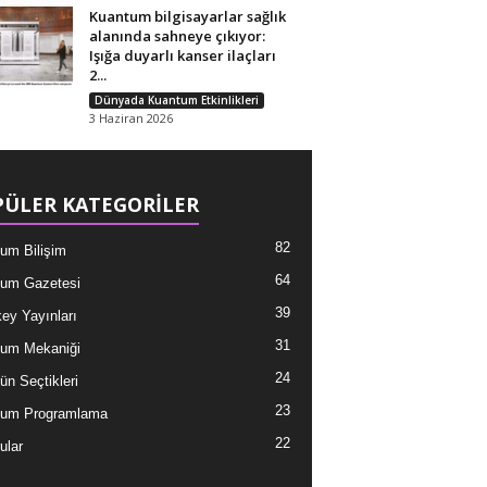
Kuantum bilgisayarlar sağlık
alanında sahneye çıkıyor:
Işığa duyarlı kanser ilaçları
2...
Dünyada Kuantum Etkinlikleri
3 Haziran 2026
ÜLER KATEGORİLER
82
um Bilişim
64
um Gazetesi
39
ey Yayınları
31
um Mekaniği
24
ün Seçtikleri
23
tum Programlama
22
ular