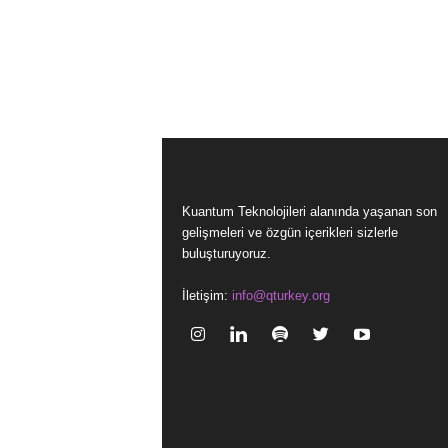
Kuantum Teknolojileri alanında yaşanan son
gelişmeleri ve özgün içerikleri sizlerle
buluşturuyoruz.
İletişim:
info@qturkey.org