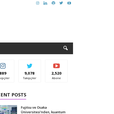
889
9,078
2,520
kipçiler
Takipçiler
Abone
CENT POSTS
Fujitsu ve Osaka
Üniversitesi’nden, kuantum