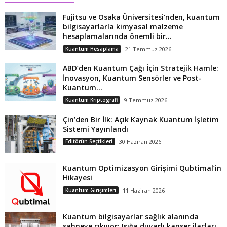
Fujitsu ve Osaka Üniversitesi’nden, kuantum
bilgisayarlarla kimyasal malzeme
hesaplamalarında önemli bir...
Kuantum Hesaplama
21 Temmuz 2026
ABD’den Kuantum Çağı İçin Stratejik Hamle:
İnovasyon, Kuantum Sensörler ve Post-
Kuantum...
Kuantum Kriptografi
9 Temmuz 2026
Çin’den Bir İlk: Açık Kaynak Kuantum İşletim
Sistemi Yayınlandı
Editörün Seçtikleri
30 Haziran 2026
Kuantum Optimizasyon Girişimi Qubtimal’in
Hikayesi
Kuantum Girişimleri
11 Haziran 2026
Kuantum bilgisayarlar sağlık alanında
sahneye çıkıyor: Işığa duyarlı kanser ilaçları