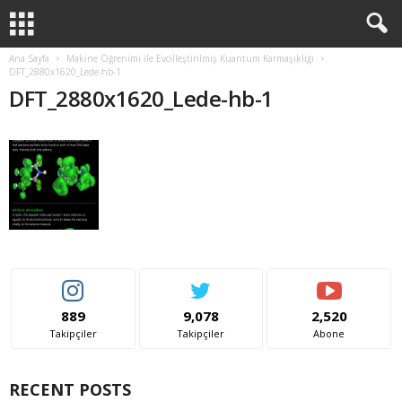
Ana Sayfa
Makine Öğrenimi ile Evcilleştirilmiş Kuantum Karmaşıklığı
DFT_2880x1620_Lede-hb-1
DFT_2880x1620_Lede-hb-1
889
9,078
2,520
Takipçiler
Takipçiler
Abone
RECENT POSTS