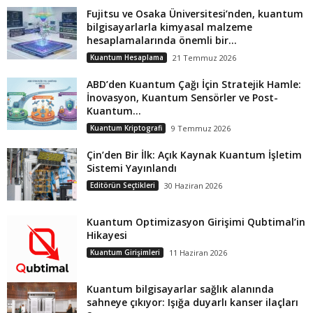
Fujitsu ve Osaka Üniversitesi’nden, kuantum
bilgisayarlarla kimyasal malzeme
hesaplamalarında önemli bir...
Kuantum Hesaplama
21 Temmuz 2026
ABD’den Kuantum Çağı İçin Stratejik Hamle:
İnovasyon, Kuantum Sensörler ve Post-
Kuantum...
Kuantum Kriptografi
9 Temmuz 2026
Çin’den Bir İlk: Açık Kaynak Kuantum İşletim
Sistemi Yayınlandı
Editörün Seçtikleri
30 Haziran 2026
Kuantum Optimizasyon Girişimi Qubtimal’in
Hikayesi
Kuantum Girişimleri
11 Haziran 2026
Kuantum bilgisayarlar sağlık alanında
sahneye çıkıyor: Işığa duyarlı kanser ilaçları