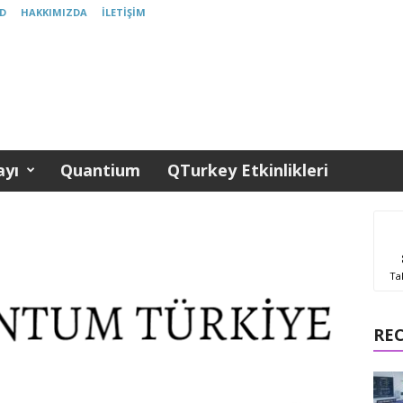
D
HAKKIMIZDA
İLETIŞIM
yı
Quantium
QTurkey Etkinlikleri
Ta
RE