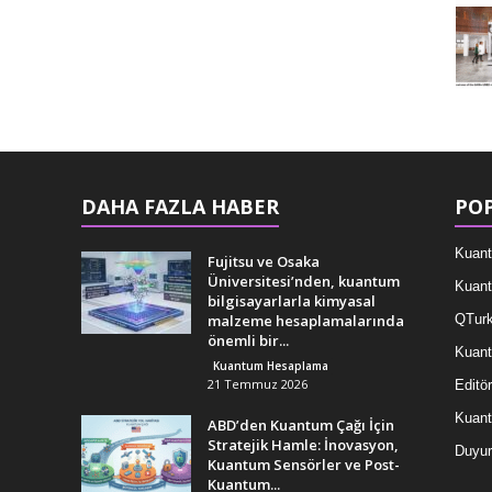
DAHA FAZLA HABER
POP
Kuant
Fujitsu ve Osaka
Üniversitesi’nden, kuantum
Kuant
bilgisayarlarla kimyasal
malzeme hesaplamalarında
QTurk
önemli bir...
Kuant
Kuantum Hesaplama
21 Temmuz 2026
Editör
Kuan
ABD’den Kuantum Çağı İçin
Stratejik Hamle: İnovasyon,
Duyur
Kuantum Sensörler ve Post-
Kuantum...