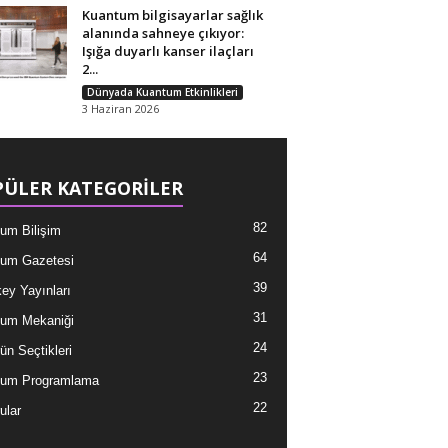
Kuantum bilgisayarlar sağlık
alanında sahneye çıkıyor:
Işığa duyarlı kanser ilaçları
2...
Dünyada Kuantum Etkinlikleri
3 Haziran 2026
ÜLER KATEGORİLER
82
um Bilişim
64
um Gazetesi
39
ey Yayınları
31
um Mekaniği
24
ün Seçtikleri
23
tum Programlama
22
ular