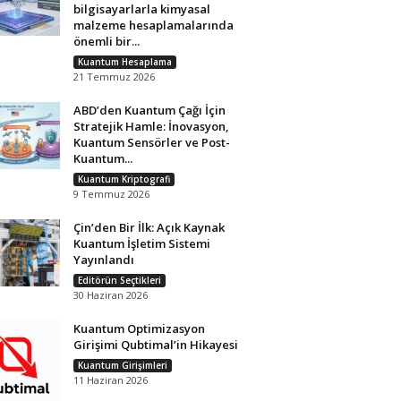
bilgisayarlarla kimyasal
malzeme hesaplamalarında
önemli bir...
Kuantum Hesaplama
21 Temmuz 2026
ABD’den Kuantum Çağı İçin
Stratejik Hamle: İnovasyon,
Kuantum Sensörler ve Post-
Kuantum...
Kuantum Kriptografi
9 Temmuz 2026
Çin’den Bir İlk: Açık Kaynak
Kuantum İşletim Sistemi
Yayınlandı
Editörün Seçtikleri
30 Haziran 2026
Kuantum Optimizasyon
Girişimi Qubtimal’in Hikayesi
Kuantum Girişimleri
11 Haziran 2026