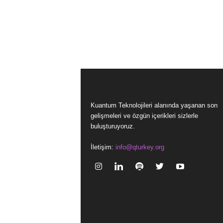
Kuantum Teknolojileri alanında yaşanan son
gelişmeleri ve özgün içerikleri sizlerle
buluşturuyoruz.
İletişim:
info@qturkey.org