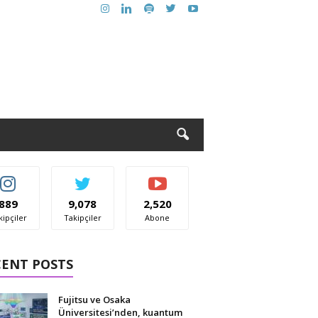
889
9,078
2,520
kipçiler
Takipçiler
Abone
CENT POSTS
Fujitsu ve Osaka
Üniversitesi’nden, kuantum