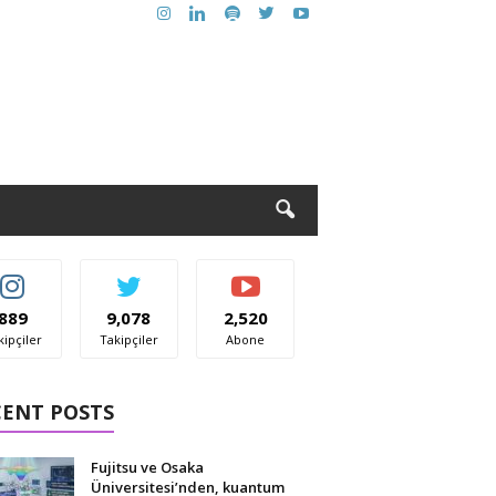
889
9,078
2,520
kipçiler
Takipçiler
Abone
CENT POSTS
Fujitsu ve Osaka
Üniversitesi’nden, kuantum