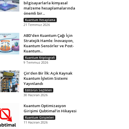
bilgisayarlarla kimyasal
malzeme hesaplamalarında
önemli bir...
Kuantum Hesaplama
21 Temmuz 2026
ABD’den Kuantum Çağı İçin
Stratejik Hamle: İnovasyon,
Kuantum Sensörler ve Post-
Kuantum...
Kuantum Kriptografi
9 Temmuz 2026
Çin’den Bir İlk: Açık Kaynak
Kuantum İşletim Sistemi
Yayınlandı
Editörün Seçtikleri
30 Haziran 2026
Kuantum Optimizasyon
Girişimi Qubtimal’in Hikayesi
Kuantum Girişimleri
11 Haziran 2026