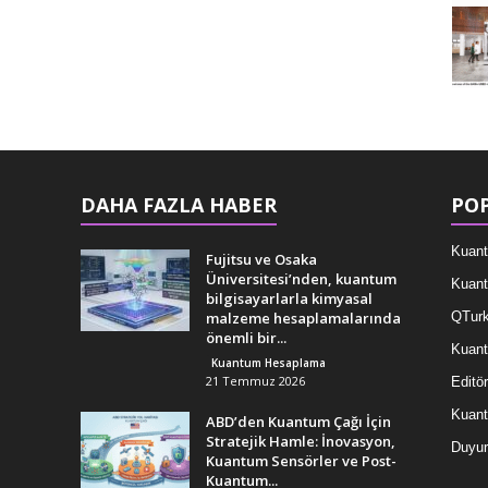
DAHA FAZLA HABER
POP
Kuant
Fujitsu ve Osaka
Üniversitesi’nden, kuantum
Kuant
bilgisayarlarla kimyasal
malzeme hesaplamalarında
QTurk
önemli bir...
Kuant
Kuantum Hesaplama
21 Temmuz 2026
Editör
Kuan
ABD’den Kuantum Çağı İçin
Stratejik Hamle: İnovasyon,
Duyur
Kuantum Sensörler ve Post-
Kuantum...