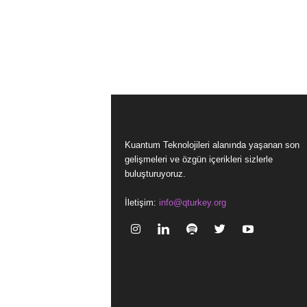
Kuantum Teknolojileri alanında yaşanan son
gelişmeleri ve özgün içerikleri sizlerle
buluşturuyoruz.
İletişim:
info@qturkey.org