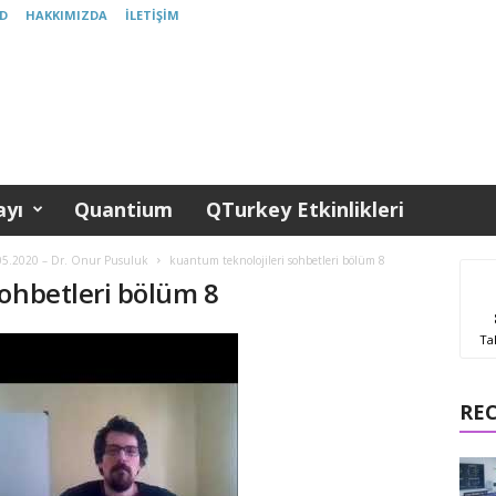
D
HAKKIMIZDA
İLETIŞIM
yı
Quantium
QTurkey Etkinlikleri
.05.2020 – Dr. Onur Pusuluk
kuantum teknolojileri sohbetleri bölüm 8
sohbetleri bölüm 8
Ta
RE