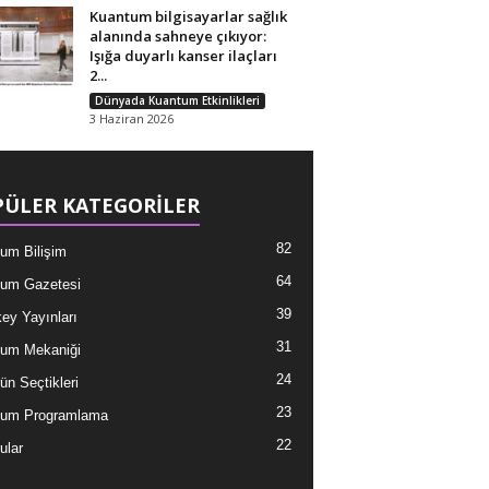
Kuantum bilgisayarlar sağlık
alanında sahneye çıkıyor:
Işığa duyarlı kanser ilaçları
2...
Dünyada Kuantum Etkinlikleri
3 Haziran 2026
ÜLER KATEGORİLER
82
um Bilişim
64
um Gazetesi
39
ey Yayınları
31
um Mekaniği
24
ün Seçtikleri
23
tum Programlama
22
ular