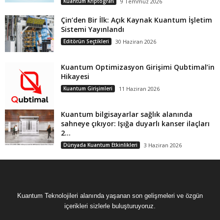
Kuantum Kriptografi
9 Temmuz 2026
Çin’den Bir İlk: Açık Kaynak Kuantum İşletim
Sistemi Yayınlandı
Editörün Seçtikleri
30 Haziran 2026
Kuantum Optimizasyon Girişimi Qubtimal’in
Hikayesi
Kuantum Girişimleri
11 Haziran 2026
Kuantum bilgisayarlar sağlık alanında
sahneye çıkıyor: Işığa duyarlı kanser ilaçları
2...
Dünyada Kuantum Etkinlikleri
3 Haziran 2026
Kuantum Teknolojileri alanında yaşanan son gelişmeleri ve özgün
içerikleri sizlerle buluşturuyoruz.