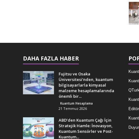
DAHA FAZLA HABER
POP
Kuant
Fujitsu ve Osaka
Üniversitesi’nden, kuantum
Kuant
bilgisayarlarla kimyasal
malzeme hesaplamalarında
QTurk
önemli bir...
Kuant
Kuantum Hesaplama
21 Temmuz 2026
Editör
Kuan
ABD’den Kuantum Çağı İçin
Stratejik Hamle: İnovasyon,
Duyur
Kuantum Sensörler ve Post-
Kuantum...