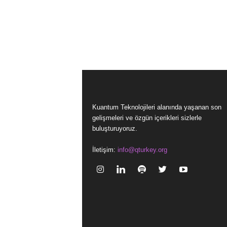
Kuantum Teknolojileri alanında yaşanan son
gelişmeleri ve özgün içerikleri sizlerle
buluşturuyoruz.
İletişim:
info@qturkey.org