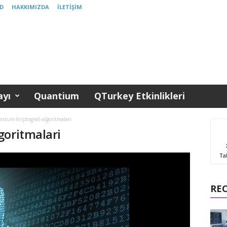
D
HAKKIMIZDA
İLETIŞIM
yı
Quantium
QTurkey Etkinlikleri
ntum-kriptografi-algoritmalari
goritmalari
Ta
RE