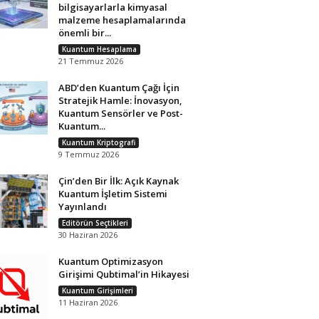
bilgisayarlarla kimyasal
malzeme hesaplamalarında
önemli bir...
Kuantum Hesaplama
21 Temmuz 2026
ABD’den Kuantum Çağı İçin
Stratejik Hamle: İnovasyon,
Kuantum Sensörler ve Post-
Kuantum...
Kuantum Kriptografi
9 Temmuz 2026
Çin’den Bir İlk: Açık Kaynak
Kuantum İşletim Sistemi
Yayınlandı
Editörün Seçtikleri
30 Haziran 2026
Kuantum Optimizasyon
Girişimi Qubtimal’in Hikayesi
Kuantum Girişimleri
11 Haziran 2026