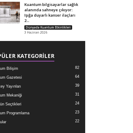
Kuantum bilgisayarlar sağlık
alanında sahneye çıkıyor:
Işığa duyarlı kanser ilaçları
2...
Dünyada Kuantum Etkinlikleri
3 Haziran 2026
ÜLER KATEGORİLER
82
um Bilişim
64
um Gazetesi
39
ey Yayınları
31
um Mekaniği
24
ün Seçtikleri
23
tum Programlama
22
ular