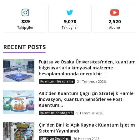
889
9,078
2,520
Takipçiler
Takipçiler
Abone
RECENT POSTS
Fujitsu ve Osaka Üniversitesi’nden, kuantum
bilgisayarlarla kimyasal malzeme
hesaplamalarında önemli bir...
Kuantum Hesaplama
21 Temmuz 2026
ABD’den Kuantum Çağı İçin Stratejik Hamle:
İnovasyon, Kuantum Sensörler ve Post-
Kuantum...
Kuantum Kriptografi
9 Temmuz 2026
Çin’den Bir İlk: Açık Kaynak Kuantum İşletim
Sistemi Yayınlandı
Editörün Seçtikleri
30 Haziran 2026