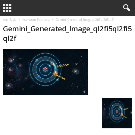
Ana Sayfa
Kuantum Sıçraması
Gemini_Generated_Image_ql2fi5ql2fi5ql2f
Gemini_Generated_Image_ql2fi5ql2fi5
ql2f