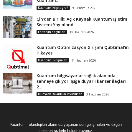
Kuantum...
Kuantum Kriptografi
9 Temmuz 2026
Çin’den Bir İlk: Açık Kaynak Kuantum İşletim
Sistemi Yayınlandı
Editörün Seçtikleri
30 Haziran 2026
Kuantum Optimizasyon Girişimi Qubtimal’in
Hikayesi
Kuantum Girişimleri
11 Haziran 2026
Kuantum bilgisayarlar sağlık alanında
sahneye çıkıyor: Işığa duyarlı kanser ilaçları
2...
Dünyada Kuantum Etkinlikleri
3 Haziran 2026
Kuantum Teknolojileri alanında yaşanan son gelişmeleri ve özgün
içerikleri sizlerle buluşturuyoruz.