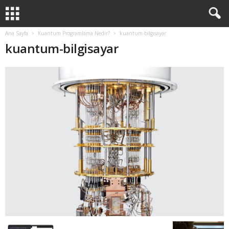
Ana Sayfa
Kuantum Programlama Nedir?
kuantum-bilgisayar
kuantum-bilgisayar