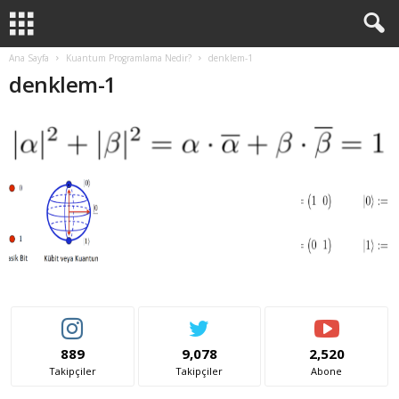
Ana Sayfa
Kuantum Programlama Nedir?
denklem-1
denklem-1
889
9,078
2,520
Takipçiler
Takipçiler
Abone