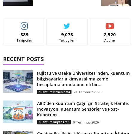
889
9,078
2,520
Takipçiler
Takipçiler
Abone
RECENT POSTS
Fujitsu ve Osaka Üniversitesi’nden, kuantum
bilgisayarlarla kimyasal malzeme
hesaplamalarında önemli bir...
Kuantum Hesaplama
21 Temmuz 2026
ABD’den Kuantum Çağı İçin Stratejik Hamle:
İnovasyon, Kuantum Sensörler ve Post-
Kuantum...
Kuantum Kriptografi
9 Temmuz 2026
Çin’den Bir İlk: Açık Kaynak Kuantum İşletim