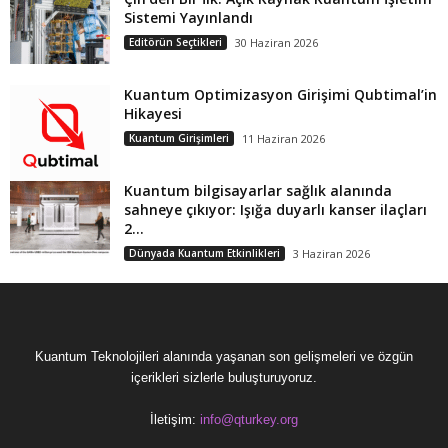
Sistemi Yayınlandı
Editörün Seçtikleri
30 Haziran 2026
Kuantum Optimizasyon Girişimi Qubtimal’in
Hikayesi
Kuantum Girişimleri
11 Haziran 2026
Kuantum bilgisayarlar sağlık alanında
sahneye çıkıyor: Işığa duyarlı kanser ilaçları
2...
Dünyada Kuantum Etkinlikleri
3 Haziran 2026
Kuantum Teknolojileri alanında yaşanan son gelişmeleri ve özgün
içerikleri sizlerle buluşturuyoruz.
İletişim:
info@qturkey.org