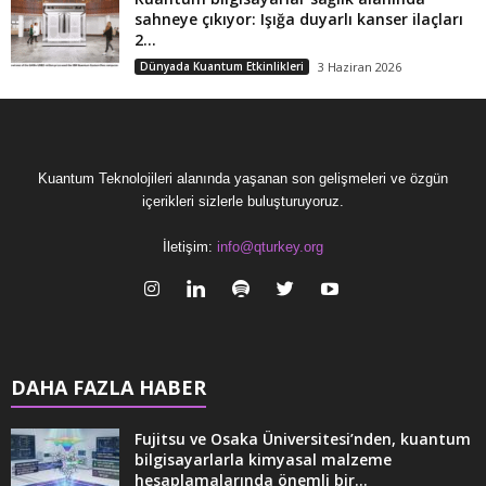
sahneye çıkıyor: Işığa duyarlı kanser ilaçları
2...
Dünyada Kuantum Etkinlikleri
3 Haziran 2026
Kuantum Teknolojileri alanında yaşanan son gelişmeleri ve özgün
içerikleri sizlerle buluşturuyoruz.
İletişim:
info@qturkey.org
DAHA FAZLA HABER
Fujitsu ve Osaka Üniversitesi’nden, kuantum
bilgisayarlarla kimyasal malzeme
hesaplamalarında önemli bir...