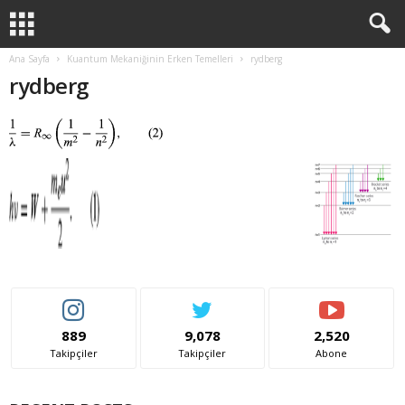
Ana Sayfa
Kuantum Mekaniğinin Erken Temelleri
rydberg
rydberg
889
9,078
2,520
Takipçiler
Takipçiler
Abone