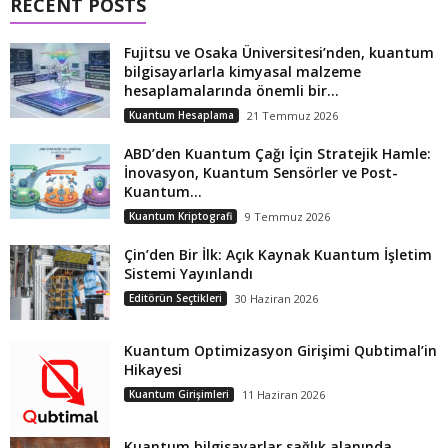
RECENT POSTS
Fujitsu ve Osaka Üniversitesi’nden, kuantum
bilgisayarlarla kimyasal malzeme
hesaplamalarında önemli bir...
Kuantum Hesaplama
21 Temmuz 2026
ABD’den Kuantum Çağı İçin Stratejik Hamle:
İnovasyon, Kuantum Sensörler ve Post-
Kuantum...
Kuantum Kriptografi
9 Temmuz 2026
Çin’den Bir İlk: Açık Kaynak Kuantum İşletim
Sistemi Yayınlandı
Editörün Seçtikleri
30 Haziran 2026
Kuantum Optimizasyon Girişimi Qubtimal’in
Hikayesi
Kuantum Girişimleri
11 Haziran 2026
Kuantum bilgisayarlar sağlık alanında