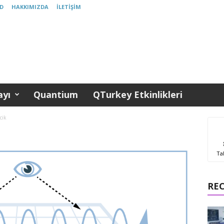
D
HAKKIMIZDA
İLETIŞIM
yı
Quantium
QTurkey Etkinlikleri
cik
Ta
RE