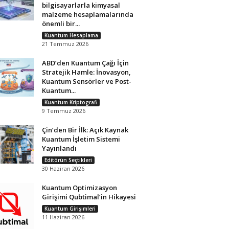
bilgisayarlarla kimyasal
malzeme hesaplamalarında
önemli bir...
Kuantum Hesaplama
21 Temmuz 2026
ABD’den Kuantum Çağı İçin
Stratejik Hamle: İnovasyon,
Kuantum Sensörler ve Post-
Kuantum...
Kuantum Kriptografi
9 Temmuz 2026
Çin’den Bir İlk: Açık Kaynak
Kuantum İşletim Sistemi
Yayınlandı
Editörün Seçtikleri
30 Haziran 2026
Kuantum Optimizasyon
Girişimi Qubtimal’in Hikayesi
Kuantum Girişimleri
11 Haziran 2026