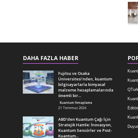
DAHA FAZLA HABER
POP
Kuant
Fujitsu ve Osaka
Üniversitesi’nden, kuantum
Kuant
bilgisayarlarla kimyasal
malzeme hesaplamalarında
QTurk
önemli bir...
Kuant
Kuantum Hesaplama
21 Temmuz 2026
Editör
Kuan
ABD’den Kuantum Çağı İçin
Stratejik Hamle: İnovasyon,
Duyur
Kuantum Sensörler ve Post-
Kuantum...