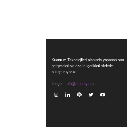
Kuantum Teknolojileri alanında yaşanan son
gelişmeleri ve özgün içerikleri sizlerle
buluşturuyoruz.
İletişim:
info@qturkey.org