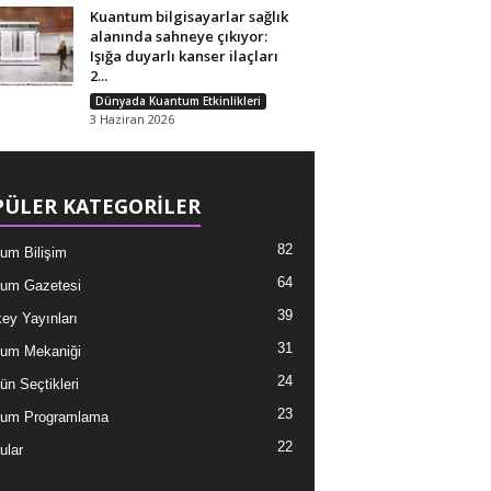
Kuantum bilgisayarlar sağlık
alanında sahneye çıkıyor:
Işığa duyarlı kanser ilaçları
2...
Dünyada Kuantum Etkinlikleri
3 Haziran 2026
ÜLER KATEGORİLER
82
um Bilişim
64
um Gazetesi
39
ey Yayınları
31
um Mekaniği
24
ün Seçtikleri
23
tum Programlama
22
ular