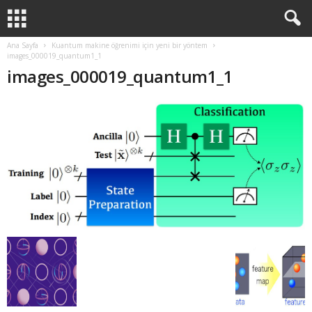
Ana Sayfa
Kuantum makine öğrenimi için yeni bir yöntem
images_000019_quantum1_1
images_000019_quantum1_1