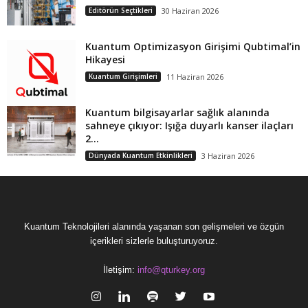
Editörün Seçtikleri
30 Haziran 2026
Kuantum Optimizasyon Girişimi Qubtimal’in
Hikayesi
Kuantum Girişimleri
11 Haziran 2026
Kuantum bilgisayarlar sağlık alanında
sahneye çıkıyor: Işığa duyarlı kanser ilaçları
2...
Dünyada Kuantum Etkinlikleri
3 Haziran 2026
Kuantum Teknolojileri alanında yaşanan son gelişmeleri ve özgün
içerikleri sizlerle buluşturuyoruz.
İletişim:
info@qturkey.org