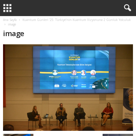
Ana Sayfa
Kuantum Günleri ’25: Türkiye’nin Kuantum Vizyonuna 2 Günlük Yolculuk
image
image