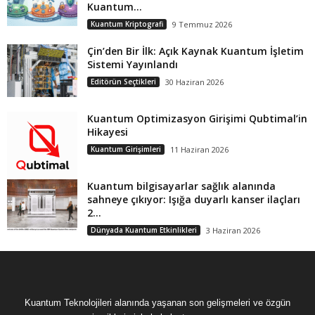
Kuantum...
Kuantum Kriptografi
9 Temmuz 2026
Çin’den Bir İlk: Açık Kaynak Kuantum İşletim
Sistemi Yayınlandı
Editörün Seçtikleri
30 Haziran 2026
Kuantum Optimizasyon Girişimi Qubtimal’in
Hikayesi
Kuantum Girişimleri
11 Haziran 2026
Kuantum bilgisayarlar sağlık alanında
sahneye çıkıyor: Işığa duyarlı kanser ilaçları
2...
Dünyada Kuantum Etkinlikleri
3 Haziran 2026
Kuantum Teknolojileri alanında yaşanan son gelişmeleri ve özgün