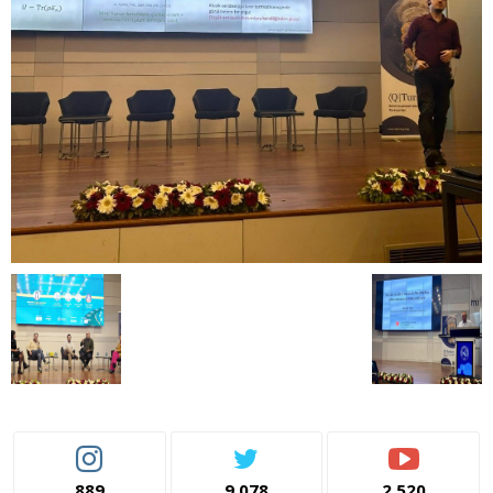
889
9,078
2,520