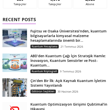
Takipçiler
Takipçiler
Abone
RECENT POSTS
Fujitsu ve Osaka Üniversitesi’nden, kuantum
bilgisayarlarla kimyasal malzeme
hesaplamalarında önemli bir...
Kuantum Hesaplama
21 Temmuz 2026
ABD’den Kuantum Çağı İçin Stratejik Hamle:
İnovasyon, Kuantum Sensörler ve Post-
Kuantum...
Kuantum Kriptografi
9 Temmuz 2026
Çin’den Bir İlk: Açık Kaynak Kuantum İşletim
Sistemi Yayınlandı
Editörün Seçtikleri
30 Haziran 2026
Kuantum Optimizasyon Girişimi Qubtimal’in
Hikayesi