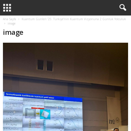
Ana Sayfa
Kuantum Günleri ’25: Türkiye’nin Kuantum Vizyonuna 2 Günlük Yolculuk
image
image