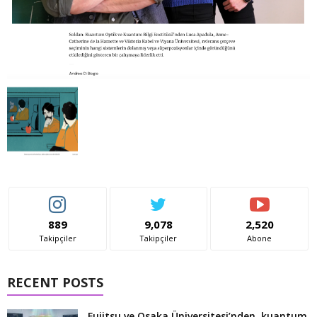
889
9,078
2,520
Takipçiler
Takipçiler
Abone
RECENT POSTS
Fujitsu ve Osaka Üniversitesi’nden, kuantum