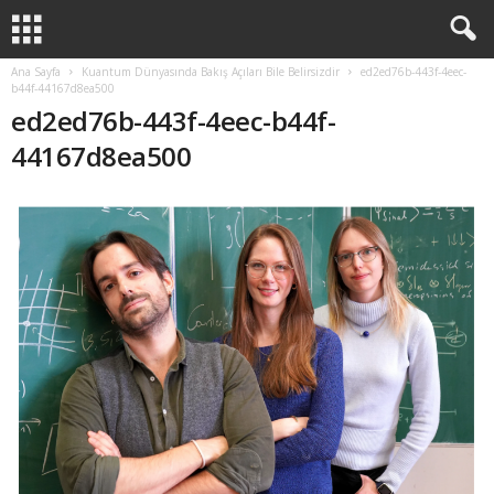
Ana Sayfa
Kuantum Dünyasında Bakış Açıları Bile Belirsizdir
ed2ed76b-443f-4eec-
b44f-44167d8ea500
ed2ed76b-443f-4eec-b44f-
44167d8ea500