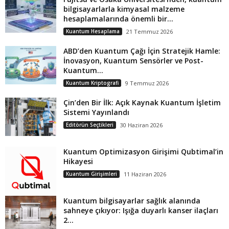
bilgisayarlarla kimyasal malzeme
hesaplamalarında önemli bir...
Kuantum Hesaplama
21 Temmuz 2026
ABD’den Kuantum Çağı İçin Stratejik Hamle:
İnovasyon, Kuantum Sensörler ve Post-
Kuantum...
Kuantum Kriptografi
9 Temmuz 2026
Çin’den Bir İlk: Açık Kaynak Kuantum İşletim
Sistemi Yayınlandı
Editörün Seçtikleri
30 Haziran 2026
Kuantum Optimizasyon Girişimi Qubtimal’in
Hikayesi
Kuantum Girişimleri
11 Haziran 2026
Kuantum bilgisayarlar sağlık alanında
sahneye çıkıyor: Işığa duyarlı kanser ilaçları
2...