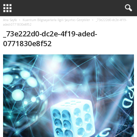
Ana Sayfa
Kuantum Bilgisayarlarla İlgili Şaşırtıcı Gerçekler
_73e222d0-dc2e-4f19-
aded-0771830e8f52
_73e222d0-dc2e-4f19-aded-
0771830e8f52