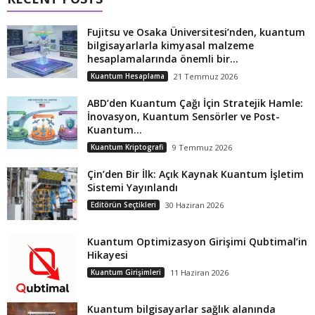
Fujitsu ve Osaka Üniversitesi’nden, kuantum
bilgisayarlarla kimyasal malzeme
hesaplamalarında önemli bir...
Kuantum Hesaplama
21 Temmuz 2026
ABD’den Kuantum Çağı İçin Stratejik Hamle:
İnovasyon, Kuantum Sensörler ve Post-
Kuantum...
Kuantum Kriptografi
9 Temmuz 2026
Çin’den Bir İlk: Açık Kaynak Kuantum İşletim
Sistemi Yayınlandı
Editörün Seçtikleri
30 Haziran 2026
Kuantum Optimizasyon Girişimi Qubtimal’in
Hikayesi
Kuantum Girişimleri
11 Haziran 2026
Kuantum bilgisayarlar sağlık alanında