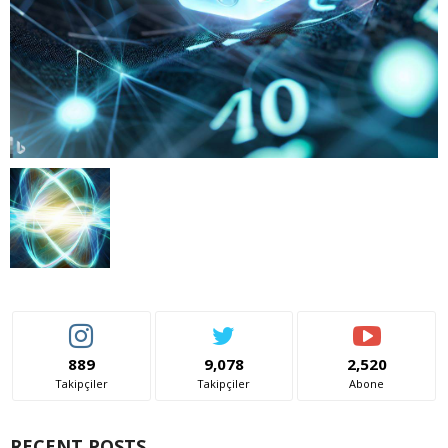
889
9,078
2,520
Takipçiler
Takipçiler
Abone
RECENT POSTS