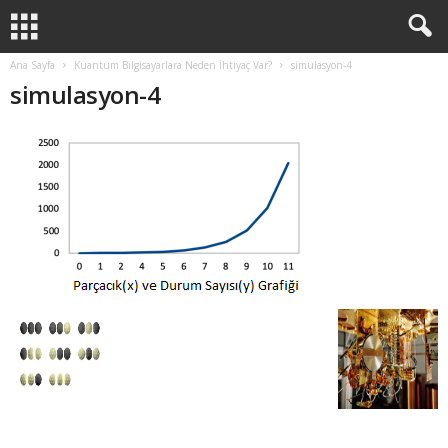
Ana Sayfa
Kuantum Bilgisayarlara Neden İhtiyaç Var?
simulasyon-4
simulasyon-4