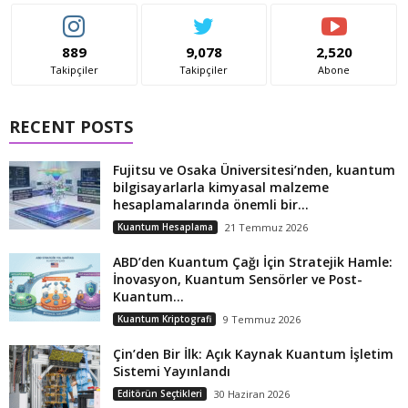
889
9,078
2,520
Takipçiler
Takipçiler
Abone
RECENT POSTS
Fujitsu ve Osaka Üniversitesi’nden, kuantum
bilgisayarlarla kimyasal malzeme
hesaplamalarında önemli bir...
Kuantum Hesaplama
21 Temmuz 2026
ABD’den Kuantum Çağı İçin Stratejik Hamle:
İnovasyon, Kuantum Sensörler ve Post-
Kuantum...
Kuantum Kriptografi
9 Temmuz 2026
Çin’den Bir İlk: Açık Kaynak Kuantum İşletim
Sistemi Yayınlandı
Editörün Seçtikleri
30 Haziran 2026