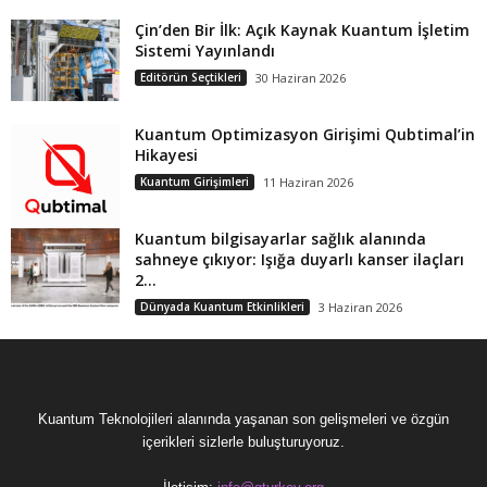
Çin’den Bir İlk: Açık Kaynak Kuantum İşletim
Sistemi Yayınlandı
Editörün Seçtikleri
30 Haziran 2026
Kuantum Optimizasyon Girişimi Qubtimal’in
Hikayesi
Kuantum Girişimleri
11 Haziran 2026
Kuantum bilgisayarlar sağlık alanında
sahneye çıkıyor: Işığa duyarlı kanser ilaçları
2...
Dünyada Kuantum Etkinlikleri
3 Haziran 2026
Kuantum Teknolojileri alanında yaşanan son gelişmeleri ve özgün
içerikleri sizlerle buluşturuyoruz.