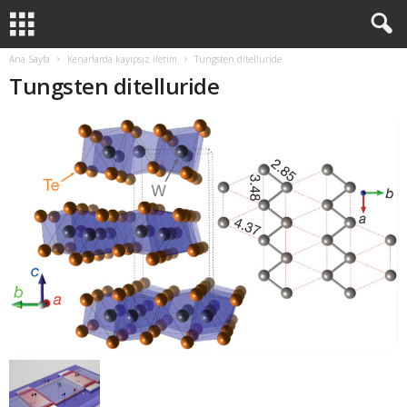
Ana Sayfa
Kenarlarda kayıpsız iletim
Tungsten ditelluride
Tungsten ditelluride