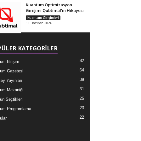
Kuantum Optimizasyon
Girişimi Qubtimal’in Hikayesi
Kuantum Girişimleri
11 Haziran 2026
ÜLER KATEGORİLER
82
um Bilişim
64
um Gazetesi
39
ey Yayınları
31
um Mekaniği
25
ün Seçtikleri
23
tum Programlama
22
ular