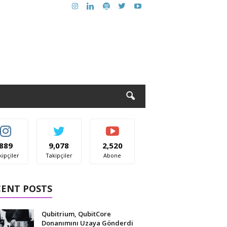
889
9,078
2,520
kipçiler
Takipçiler
Abone
CENT POSTS
Qubitrium, QubitCore
Donanımını Uzaya Gönderdi