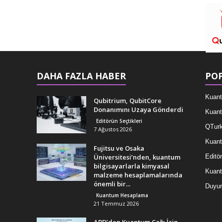
DAHA FAZLA HABER
POP
Kuant
Qubitrium, QubitCore
Donanımını Uzaya Gönderdi
Kuant
Editörün Seçtikleri
QTurk
7 Ağustos 2026
Kuant
Fujitsu ve Osaka
Üniversitesi’nden, kuantum
Editör
bilgisayarlarla kimyasal
Kuan
malzeme hesaplamalarında
önemli bir...
Duyur
Kuantum Hesaplama
21 Temmuz 2026