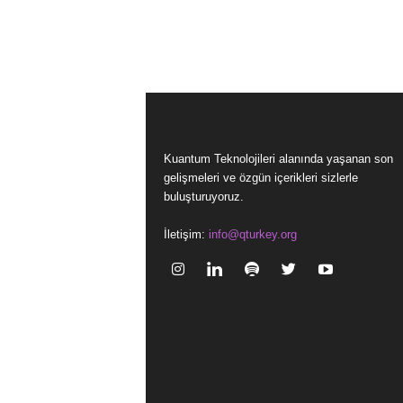
Kuantum Teknolojileri alanında yaşanan son
gelişmeleri ve özgün içerikleri sizlerle
buluşturuyoruz.
İletişim:
info@qturkey.org