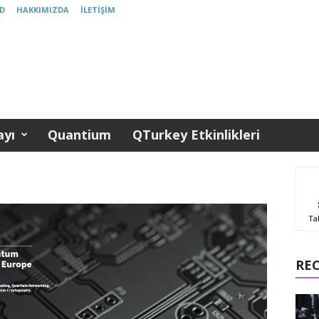
D
HAKKIMIZDA
İLETIŞIM
yı
Quantium
QTurkey Etkinlikleri
Ta
RE