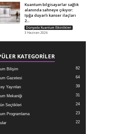
Kuantum bilgisayarlar sağlık
alanında sahneye çıkıyor:
Işığa duyarlı kanser ilaçları
2...
Dünyada Kuantum Etkinlikleri
3 Haziran 2026
ÜLER KATEGORİLER
82
um Bilişim
64
um Gazetesi
39
ey Yayınları
31
um Mekaniği
24
ün Seçtikleri
23
tum Programlama
22
ular