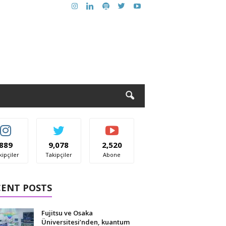
889
9,078
2,520
kipçiler
Takipçiler
Abone
CENT POSTS
Fujitsu ve Osaka
Üniversitesi’nden, kuantum