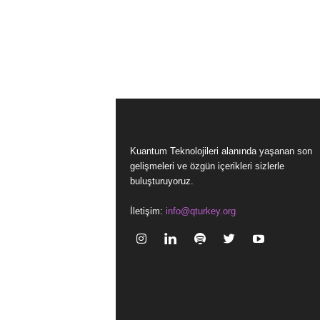
Kuantum Teknolojileri alanında yaşanan son
gelişmeleri ve özgün içerikleri sizlerle
buluşturuyoruz.
İletişim:
info@qturkey.org