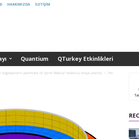
D
HAKKIMIZDA
İLETIŞIM
yı
Quantium
QTurkey Etkinlikleri
bilgisayarların yardımıyla ilk “yarım Möbius” molekülü ortaya çıkarıldı
Pre-
Ta
RE