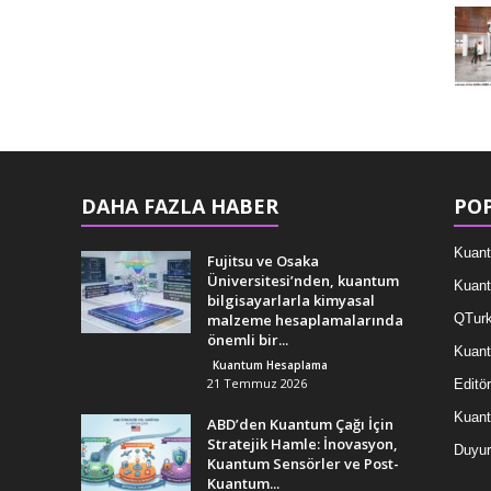
DAHA FAZLA HABER
POP
Kuant
Fujitsu ve Osaka
Üniversitesi’nden, kuantum
Kuant
bilgisayarlarla kimyasal
malzeme hesaplamalarında
QTurk
önemli bir...
Kuant
Kuantum Hesaplama
21 Temmuz 2026
Editör
Kuan
ABD’den Kuantum Çağı İçin
Stratejik Hamle: İnovasyon,
Duyur
Kuantum Sensörler ve Post-
Kuantum...