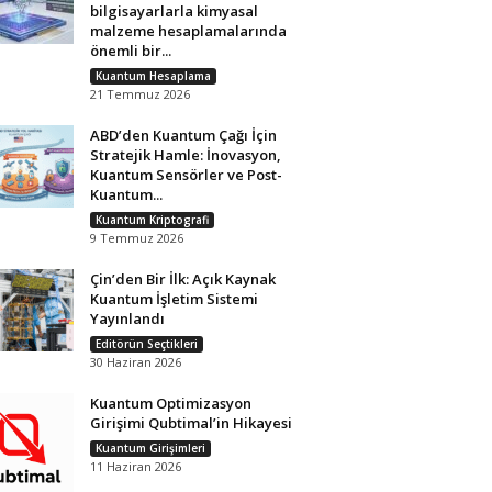
bilgisayarlarla kimyasal
malzeme hesaplamalarında
önemli bir...
Kuantum Hesaplama
21 Temmuz 2026
ABD’den Kuantum Çağı İçin
Stratejik Hamle: İnovasyon,
Kuantum Sensörler ve Post-
Kuantum...
Kuantum Kriptografi
9 Temmuz 2026
Çin’den Bir İlk: Açık Kaynak
Kuantum İşletim Sistemi
Yayınlandı
Editörün Seçtikleri
30 Haziran 2026
Kuantum Optimizasyon
Girişimi Qubtimal’in Hikayesi
Kuantum Girişimleri
11 Haziran 2026