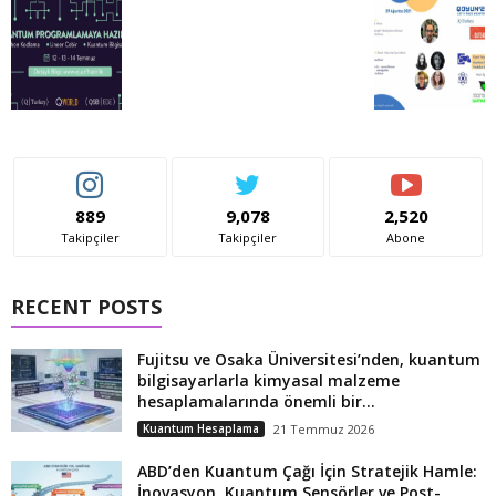
889
9,078
2,520
Takipçiler
Takipçiler
Abone
RECENT POSTS
Fujitsu ve Osaka Üniversitesi’nden, kuantum
bilgisayarlarla kimyasal malzeme
hesaplamalarında önemli bir...
Kuantum Hesaplama
21 Temmuz 2026
ABD’den Kuantum Çağı İçin Stratejik Hamle:
İnovasyon, Kuantum Sensörler ve Post-