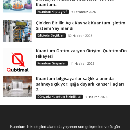
Kuantum...
Kuantum Kriptografi
9 Temmuz 2026
Çin’den Bir İlk: Açık Kaynak Kuantum İşletim
Sistemi Yayınlandı
Editörün Seçtikleri
30 Haziran 2026
Kuantum Optimizasyon Girişimi Qubtimal’in
Hikayesi
Kuantum Girişimleri
11 Haziran 2026
Kuantum bilgisayarlar sağlık alanında
sahneye çıkıyor: Işığa duyarlı kanser ilaçları
2...
Dünyada Kuantum Etkinlikleri
3 Haziran 2026
Kuantum Teknolojileri alanında yaşanan son gelişmeleri ve özgün