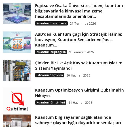
Fujitsu ve Osaka Üniversitesi’nden, kuantum
bilgisayarlarla kimyasal malzeme
hesaplamalarında önemli bir...
Kuantum Hesaplama
21 Temmuz 2026
ABD’den Kuantum Çağı İçin Stratejik Hamle:
İnovasyon, Kuantum Sensörler ve Post-
Kuantum...
Kuantum Kriptografi
9 Temmuz 2026
Çin’den Bir İlk: Açık Kaynak Kuantum İşletim
Sistemi Yayınlandı
Editörün Seçtikleri
30 Haziran 2026
Kuantum Optimizasyon Girişimi Qubtimal’in
Hikayesi
Kuantum Girişimleri
11 Haziran 2026
Kuantum bilgisayarlar sağlık alanında
sahneye çıkıyor: Işığa duyarlı kanser ilaçları