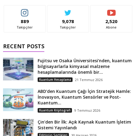
889
9,078
2,520
Takipçiler
Takipçiler
Abone
RECENT POSTS
Fujitsu ve Osaka Üniversitesi’nden, kuantum
bilgisayarlarla kimyasal malzeme
hesaplamalarında önemli bir...
Kuantum Hesaplama
21 Temmuz 2026
ABD’den Kuantum Çağı İçin Stratejik Hamle:
İnovasyon, Kuantum Sensörler ve Post-
Kuantum...
Kuantum Kriptografi
9 Temmuz 2026
Çin’den Bir İlk: Açık Kaynak Kuantum İşletim
Sistemi Yayınlandı
Editörün Seçtikleri
30 Haziran 2026