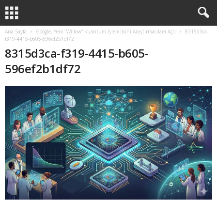
Ana Sayfa
Google, Yeni “Willow” Kuantum İşlemcisini Araştırmacılara Açtı
8315d3ca-
f319-4415-b605-596ef2b1df72
8315d3ca-f319-4415-b605-
596ef2b1df72