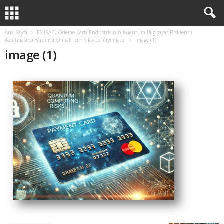
Ana Sayfa
FS-ISAC, Ödeme Kartı Endüstrisinin Kuantum Bilgisayar Risklerini
Azaltmasına Yardımcı Olmak İçin Kılavuz Yayımladı
image (1)
image (1)