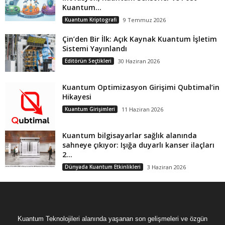
Kuantum...
Kuantum Kriptografi
9 Temmuz 2026
Çin’den Bir İlk: Açık Kaynak Kuantum İşletim
Sistemi Yayınlandı
Editörün Seçtikleri
30 Haziran 2026
Kuantum Optimizasyon Girişimi Qubtimal’in
Hikayesi
Kuantum Girişimleri
11 Haziran 2026
Kuantum bilgisayarlar sağlık alanında
sahneye çıkıyor: Işığa duyarlı kanser ilaçları
2...
Dünyada Kuantum Etkinlikleri
3 Haziran 2026
Kuantum Teknolojileri alanında yaşanan son gelişmeleri ve özgün