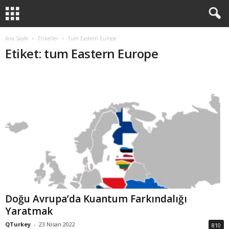
Ana Sayfa
Etiketler
Tum Eastern Europe
Etiket: tum Eastern Europe
Doğu Avrupa’da Kuantum Farkındalığı
Yaratmak
QTurkey
-
23 Nisan 2022
810