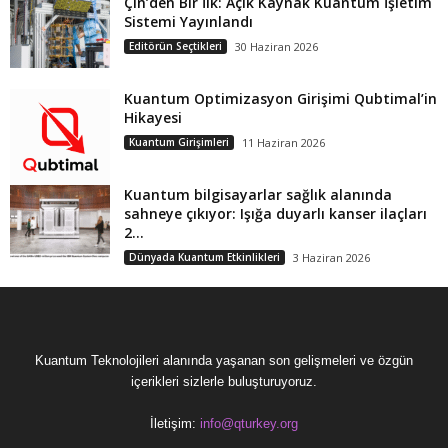
Çin’den Bir İlk: Açık Kaynak Kuantum İşletim
Sistemi Yayınlandı
Editörün Seçtikleri
30 Haziran 2026
Kuantum Optimizasyon Girişimi Qubtimal’in
Hikayesi
Kuantum Girişimleri
11 Haziran 2026
Kuantum bilgisayarlar sağlık alanında
sahneye çıkıyor: Işığa duyarlı kanser ilaçları
2...
Dünyada Kuantum Etkinlikleri
3 Haziran 2026
Kuantum Teknolojileri alanında yaşanan son gelişmeleri ve özgün
içerikleri sizlerle buluşturuyoruz.
İletişim:
info@qturkey.org