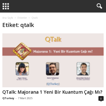
Ana Sayfa
Etiketler
Qtalk
Etiket: qtalk
QTalk: Majorana 1 Yeni Bir Kuantum Çağı Mı?
QTurkey
-
7 Mart 2025
0