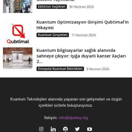
Editörün Seçtikleri
30 Haziran 2026
Kuantum Optimizasyon Girişimi Qubtimal’in
Hikayesi
Kuantum Girişimleri
11 Haziran 2026
Kuantum bilgisayarlar sağlık alanında
sahneye çıkıyor: Işığa duyarlı kanser ilaçları
2...
Dünyada Kuantum Etkinlikleri
3 Haziran 2026
Kuantum Teknolojileri alanında yaşanan son gelişmeleri ve özgün
içerikleri sizlerle buluşturuyoruz.
İletişim:
info@qturkey.org