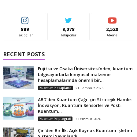
889
9,078
2,520
Takipçiler
Takipçiler
Abone
RECENT POSTS
Fujitsu ve Osaka Üniversitesi’nden, kuantum
bilgisayarlarla kimyasal malzeme
hesaplamalarında önemli bir...
Kuantum Hesaplama
21 Temmuz 2026
ABD’den Kuantum Çağı İçin Stratejik Hamle:
İnovasyon, Kuantum Sensörler ve Post-
Kuantum...
Kuantum Kriptografi
9 Temmuz 2026
Çin’den Bir İlk: Açık Kaynak Kuantum İşletim
Sistemi Yayınlandı