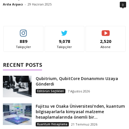
Arda Arpacı
-
29 Haziran 2025
0
889
9,078
2,520
Takipçiler
Takipçiler
Abone
RECENT POSTS
Qubitrium, QubitCore Donanımını Uzaya
Gönderdi
Editörün Seçtikleri
7 Ağustos 2026
Fujitsu ve Osaka Üniversitesi’nden, kuantum
bilgisayarlarla kimyasal malzeme
hesaplamalarında önemli bir...
Kuantum Hesaplama
21 Temmuz 2026