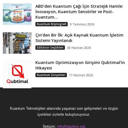
ABD’den Kuantum Çağı İçin Stratejik Hamle:
İnovasyon, Kuantum Sensörler ve Post-
Kuantum...
Kuantum Kriptografi
9 Temmuz 2026
Çin’den Bir İlk: Açık Kaynak Kuantum İşletim
Sistemi Yayınlandı
Editörün Seçtikleri
30 Haziran 2026
Kuantum Optimizasyon Girişimi Qubtimal’in
Hikayesi
Kuantum Girişimleri
11 Haziran 2026
Kuantum Teknolojileri alanında yaşanan son gelişmeleri ve özgün
içerikleri sizlerle buluşturuyoruz.
İletişim:
info@qturkey.org