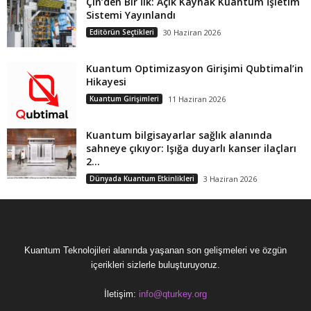
Çin’den Bir İlk: Açık Kaynak Kuantum İşletim
Sistemi Yayınlandı
Editörün Seçtikleri
30 Haziran 2026
Kuantum Optimizasyon Girişimi Qubtimal’in
Hikayesi
Kuantum Girişimleri
11 Haziran 2026
Kuantum bilgisayarlar sağlık alanında
sahneye çıkıyor: Işığa duyarlı kanser ilaçları
2...
Dünyada Kuantum Etkinlikleri
3 Haziran 2026
Kuantum Teknolojileri alanında yaşanan son gelişmeleri ve özgün
içerikleri sizlerle buluşturuyoruz.
İletişim:
info@qturkey.org