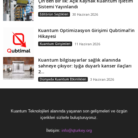
Çin’den Bir İlk: Açık Kaynak Kuantum İşletim
Sistemi Yayınlandı
Editörün Seçtikleri
30 Haziran 2026
Kuantum Optimizasyon Girişimi Qubtimal’in
Hikayesi
Kuantum Girişimleri
11 Haziran 2026
Kuantum bilgisayarlar sağlık alanında
sahneye çıkıyor: Işığa duyarlı kanser ilaçları
2...
Dünyada Kuantum Etkinlikleri
3 Haziran 2026
Kuantum Teknolojileri alanında yaşanan son gelişmeleri ve özgün
içerikleri sizlerle buluşturuyoruz.
İletişim:
info@qturkey.org