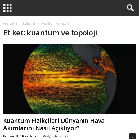
Ana Sayfa
Etiketler
Kuantum ve topoloji
Etiket: kuantum ve topoloji
Kuantum Fizikçileri Dünyanın Hava
Akımlarını Nasıl Açıklıyor?
Emine Elif Pekduru
-
28 Ağustos 2023
0