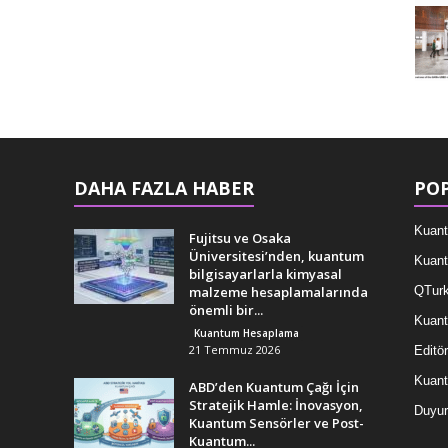
DAHA FAZLA HABER
POP
Kuant
Fujitsu ve Osaka
Üniversitesi’nden, kuantum
Kuant
bilgisayarlarla kimyasal
malzeme hesaplamalarında
QTurk
önemli bir...
Kuant
Kuantum Hesaplama
21 Temmuz 2026
Editör
Kuan
ABD’den Kuantum Çağı İçin
Stratejik Hamle: İnovasyon,
Duyur
Kuantum Sensörler ve Post-
Kuantum...