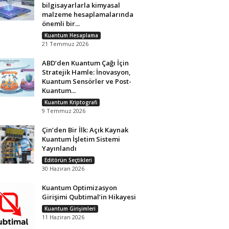
bilgisayarlarla kimyasal
malzeme hesaplamalarında
önemli bir...
Kuantum Hesaplama
21 Temmuz 2026
ABD’den Kuantum Çağı İçin
Stratejik Hamle: İnovasyon,
Kuantum Sensörler ve Post-
Kuantum...
Kuantum Kriptografi
9 Temmuz 2026
Çin’den Bir İlk: Açık Kaynak
Kuantum İşletim Sistemi
Yayınlandı
Editörün Seçtikleri
30 Haziran 2026
Kuantum Optimizasyon
Girişimi Qubtimal’in Hikayesi
Kuantum Girişimleri
11 Haziran 2026