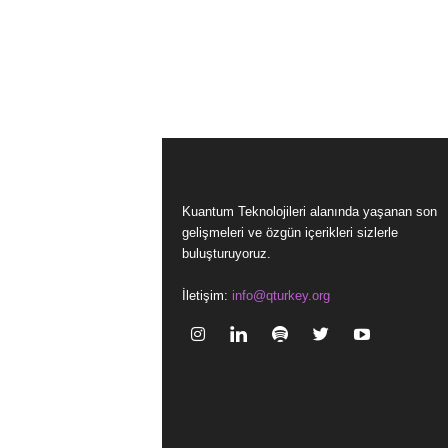
Kuantum Teknolojileri alanında yaşanan son
gelişmeleri ve özgün içerikleri sizlerle
buluşturuyoruz.
İletişim:
info@qturkey.org