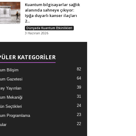
Kuantum bilgisayarlar sağlık
alanında sahneye çıkıyor:
Işığa duyarlı kanser ilaçları
2...
Dünyada Kuantum Etkinlikleri
3 Haziran 2026
ÜLER KATEGORİLER
82
um Bilişim
64
um Gazetesi
39
ey Yayınları
31
um Mekaniği
24
ün Seçtikleri
23
tum Programlama
22
ular