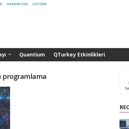
D
HAKKIMIZDA
İLETIŞIM
yı
Quantium
QTurkey Etkinlikleri
a
sı programlama
Ta
RE