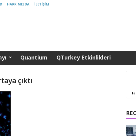
D
HAKKIMIZDA
İLETIŞIM
yı
Quantium
QTurkey Etkinlikleri
taya çıktı
Ta
RE