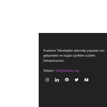
Kuantum Teknolojileri alanında yaşanan son
gelişmeleri ve özgün içerikleri sizlerle
buluşturuyoruz.
İletişim:
info@qturkey.org