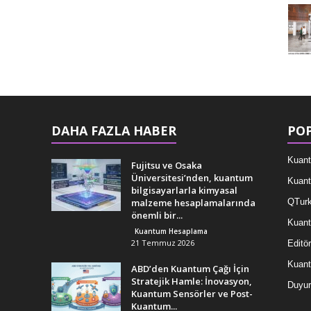
DAHA FAZLA HABER
POP
Kuant
Fujitsu ve Osaka
Üniversitesi’nden, kuantum
Kuant
bilgisayarlarla kimyasal
malzeme hesaplamalarında
QTurk
önemli bir...
Kuant
Kuantum Hesaplama
21 Temmuz 2026
Editör
Kuan
ABD’den Kuantum Çağı İçin
Stratejik Hamle: İnovasyon,
Duyur
Kuantum Sensörler ve Post-
Kuantum...