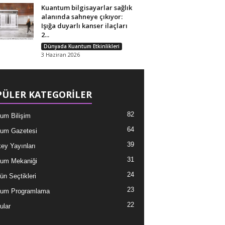
Kuantum bilgisayarlar sağlık
alanında sahneye çıkıyor:
Işığa duyarlı kanser ilaçları
2...
Dünyada Kuantum Etkinlikleri
3 Haziran 2026
ÜLER KATEGORİLER
82
um Bilişim
64
um Gazetesi
39
ey Yayınları
31
um Mekaniği
24
ün Seçtikleri
23
tum Programlama
22
ular