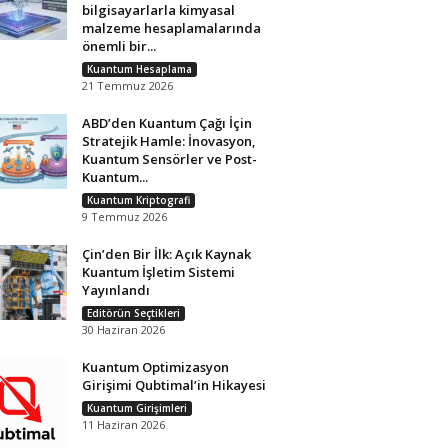
bilgisayarlarla kimyasal
malzeme hesaplamalarında
önemli bir...
Kuantum Hesaplama
21 Temmuz 2026
ABD’den Kuantum Çağı İçin
Stratejik Hamle: İnovasyon,
Kuantum Sensörler ve Post-
Kuantum...
Kuantum Kriptografi
9 Temmuz 2026
Çin’den Bir İlk: Açık Kaynak
Kuantum İşletim Sistemi
Yayınlandı
Editörün Seçtikleri
30 Haziran 2026
Kuantum Optimizasyon
Girişimi Qubtimal’in Hikayesi
Kuantum Girişimleri
11 Haziran 2026