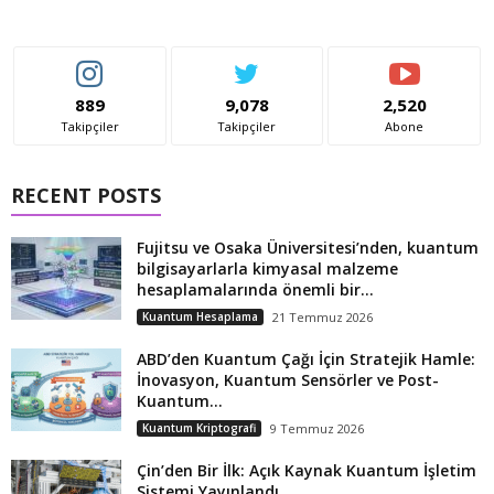
889
9,078
2,520
Takipçiler
Takipçiler
Abone
RECENT POSTS
Fujitsu ve Osaka Üniversitesi’nden, kuantum
bilgisayarlarla kimyasal malzeme
hesaplamalarında önemli bir...
Kuantum Hesaplama
21 Temmuz 2026
ABD’den Kuantum Çağı İçin Stratejik Hamle:
İnovasyon, Kuantum Sensörler ve Post-
Kuantum...
Kuantum Kriptografi
9 Temmuz 2026
Çin’den Bir İlk: Açık Kaynak Kuantum İşletim
Sistemi Yayınlandı