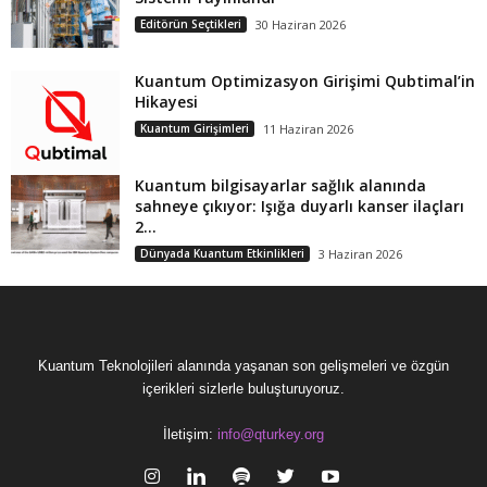
Editörün Seçtikleri
30 Haziran 2026
Kuantum Optimizasyon Girişimi Qubtimal’in
Hikayesi
Kuantum Girişimleri
11 Haziran 2026
Kuantum bilgisayarlar sağlık alanında
sahneye çıkıyor: Işığa duyarlı kanser ilaçları
2...
Dünyada Kuantum Etkinlikleri
3 Haziran 2026
Kuantum Teknolojileri alanında yaşanan son gelişmeleri ve özgün
içerikleri sizlerle buluşturuyoruz.
İletişim:
info@qturkey.org