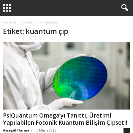
Ana Sayfa
Etiketler
Kuantum çip
Etiket: kuantum çip
PsiQuantum Omega’yı Tanıttı, Üretimi
Yapılabilen Fotonik Kuantum Bilişim Çipseti!
Ayşegül Harman
-
5 Mayıs 2025
0