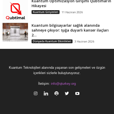
Kuantum Optimizasyon Girişimi Qubtimal’in
Hikayesi
Kuantum Girişimleri
11 Haziran 2026
Kuantum bilgisayarlar sağlık alanında
sahneye çıkıyor: Işığa duyarlı kanser ilaçları
2...
Dünyada Kuantum Etkinlikleri
3 Haziran 2026
Kuantum Teknolojileri alanında yaşanan son gelişmeleri ve özgün
içerikleri sizlerle buluşturuyoruz.
İletişim:
info@qturkey.org