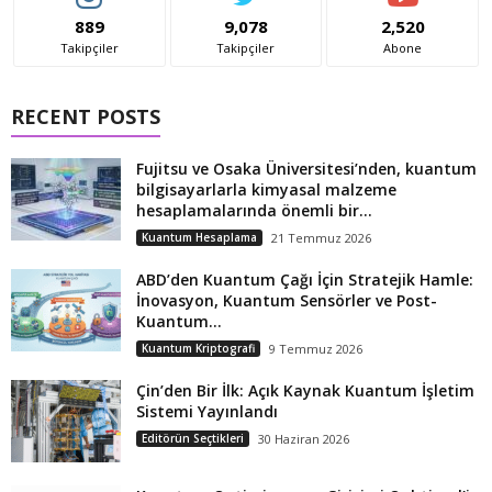
889
9,078
2,520
Takipçiler
Takipçiler
Abone
RECENT POSTS
Fujitsu ve Osaka Üniversitesi’nden, kuantum
bilgisayarlarla kimyasal malzeme
hesaplamalarında önemli bir...
Kuantum Hesaplama
21 Temmuz 2026
ABD’den Kuantum Çağı İçin Stratejik Hamle:
İnovasyon, Kuantum Sensörler ve Post-
Kuantum...
Kuantum Kriptografi
9 Temmuz 2026
Çin’den Bir İlk: Açık Kaynak Kuantum İşletim
Sistemi Yayınlandı
Editörün Seçtikleri
30 Haziran 2026