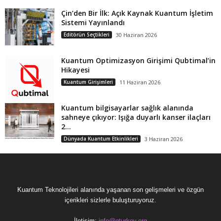
Çin’den Bir İlk: Açık Kaynak Kuantum İşletim
Sistemi Yayınlandı
Editörün Seçtikleri
30 Haziran 2026
Kuantum Optimizasyon Girişimi Qubtimal’in
Hikayesi
Kuantum Girişimleri
11 Haziran 2026
Kuantum bilgisayarlar sağlık alanında
sahneye çıkıyor: Işığa duyarlı kanser ilaçları
2...
Dünyada Kuantum Etkinlikleri
3 Haziran 2026
Kuantum Teknolojileri alanında yaşanan son gelişmeleri ve özgün
içerikleri sizlerle buluşturuyoruz.
İletişim:
info@qturkey.org