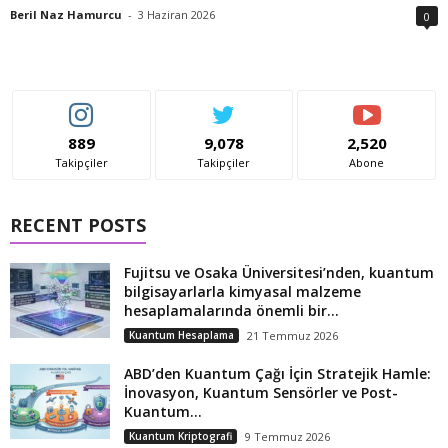
Beril Naz Hamurcu
-
3 Haziran 2026
0
889
9,078
2,520
Takipçiler
Takipçiler
Abone
RECENT POSTS
Fujitsu ve Osaka Üniversitesi’nden, kuantum
bilgisayarlarla kimyasal malzeme
hesaplamalarında önemli bir...
Kuantum Hesaplama
21 Temmuz 2026
ABD’den Kuantum Çağı İçin Stratejik Hamle:
İnovasyon, Kuantum Sensörler ve Post-
Kuantum...
Kuantum Kriptografi
9 Temmuz 2026