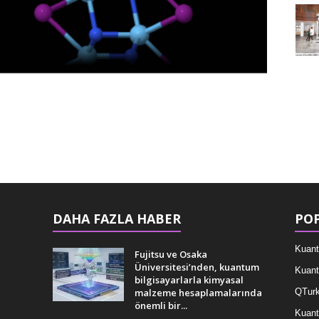
DAHA FAZLA HABER
POP
Kuant
Fujitsu ve Osaka
Üniversitesi’nden, kuantum
Kuant
bilgisayarlarla kimyasal
malzeme hesaplamalarında
QTurk
önemli bir...
Kuant