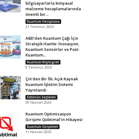
bilgisayarlarla kimyasal
malzeme hesaplamalarında
önemli bir...
Kuantum Hesaplama
21 Temmuz 2026
ABD’den Kuantum Çağı İçin
Stratejik Hamle: İnovasyon,
Kuantum Sensörler ve Post-
Kuantum...
Kuantum Kriptografi
9 Temmuz 2026
Çin’den Bir İlk: Açık Kaynak
Kuantum İşletim Sistemi
Yayınlandı
Editörün Seçtikleri
30 Haziran 2026
Kuantum Optimizasyon
Girişimi Qubtimal’in Hikayesi
Kuantum Girişimleri
11 Haziran 2026