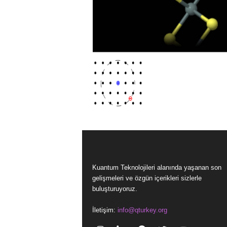
Kuantum Teknolojileri alanında yaşanan son
gelişmeleri ve özgün içerikleri sizlerle
buluşturuyoruz.
İletişim:
info@qturkey.org