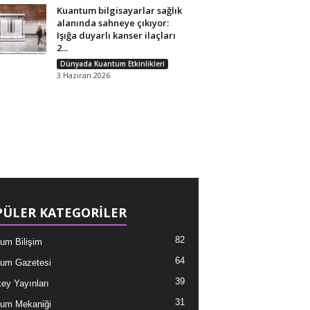
Kuantum bilgisayarlar sağlık
alanında sahneye çıkıyor:
Işığa duyarlı kanser ilaçları
2...
Dünyada Kuantum Etkinlikleri
3 Haziran 2026
ÜLER KATEGORİLER
82
um Bilişim
64
um Gazetesi
39
ey Yayınları
31
um Mekaniği