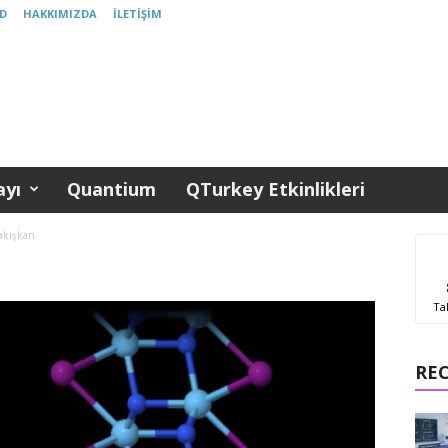
D
HAKKIMIZDA
İLETIŞIM
yı
Quantium
QTurkey Etkinlikleri
akışkan
Ta
RE