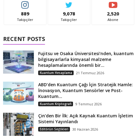
889
9,078
2,520
Takipçiler
Takipçiler
Abone
RECENT POSTS
Fujitsu ve Osaka Üniversitesi’nden, kuantum
bilgisayarlarla kimyasal malzeme
hesaplamalarında önemli bir...
Kuantum Hesaplama
21 Temmuz 2026
ABD’den Kuantum Çağı İçin Stratejik Hamle:
İnovasyon, Kuantum Sensörler ve Post-
Kuantum...
Kuantum Kriptografi
9 Temmuz 2026
Çin’den Bir İlk: Açık Kaynak Kuantum İşletim
Sistemi Yayınlandı
Editörün Seçtikleri
30 Haziran 2026