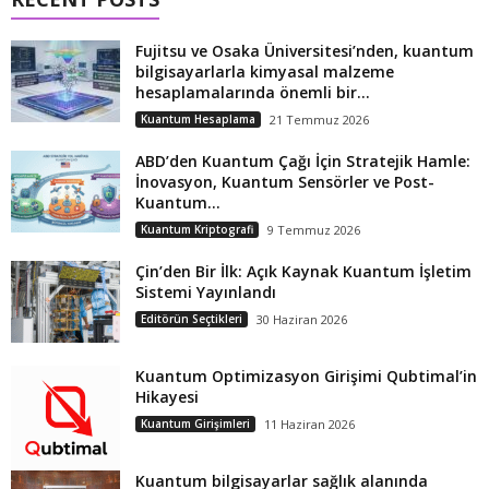
Fujitsu ve Osaka Üniversitesi’nden, kuantum
bilgisayarlarla kimyasal malzeme
hesaplamalarında önemli bir...
Kuantum Hesaplama
21 Temmuz 2026
ABD’den Kuantum Çağı İçin Stratejik Hamle:
İnovasyon, Kuantum Sensörler ve Post-
Kuantum...
Kuantum Kriptografi
9 Temmuz 2026
Çin’den Bir İlk: Açık Kaynak Kuantum İşletim
Sistemi Yayınlandı
Editörün Seçtikleri
30 Haziran 2026
Kuantum Optimizasyon Girişimi Qubtimal’in
Hikayesi
Kuantum Girişimleri
11 Haziran 2026
Kuantum bilgisayarlar sağlık alanında