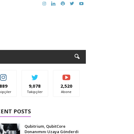
889
9,078
2,520
kipçiler
Takipçiler
Abone
CENT POSTS
Qubitrium, QubitCore
Donanımını Uzaya Gönderdi