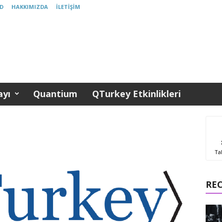
D
HAKKIMIZDA
İLETIŞIM
yı
Quantium
QTurkey Etkinlikleri
Ta
RE