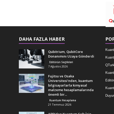
DAHA FAZLA HABER
POP
Kuant
Qubitrium, QubitCore
Donanımını Uzaya Gönderdi
Kuant
Editörün Seçtikleri
QTurk
7 Ağustos 2026
Kuant
Fujitsu ve Osaka
Üniversitesi’nden, kuantum
Editör
bilgisayarlarla kimyasal
Kuan
malzeme hesaplamalarında
önemli bir...
Duyur
Kuantum Hesaplama
21 Temmuz 2026