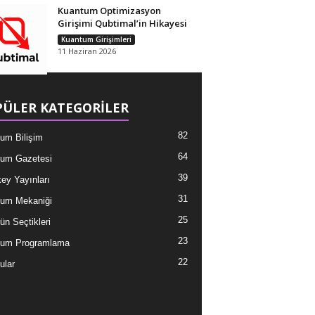
Kuantum Optimizasyon
Girişimi Qubtimal’in Hikayesi
Kuantum Girişimleri
11 Haziran 2026
ÜLER KATEGORİLER
82
um Bilişim
64
um Gazetesi
39
ey Yayınları
31
um Mekaniği
25
ün Seçtikleri
23
tum Programlama
22
ular