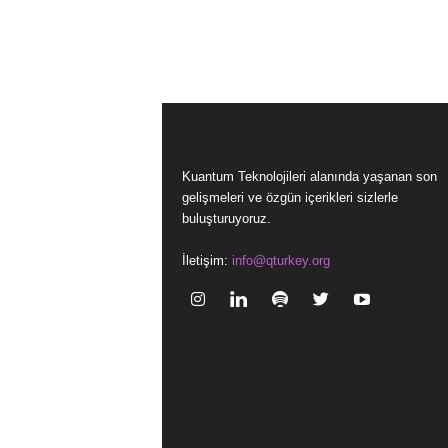
Kuantum Teknolojileri alanında yaşanan son
gelişmeleri ve özgün içerikleri sizlerle
buluşturuyoruz.
İletişim:
info@qturkey.org