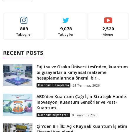
889
9,078
2,520
Takipçiler
Takipçiler
Abone
RECENT POSTS
Fujitsu ve Osaka Üniversitesi’nden, kuantum
bilgisayarlarla kimyasal malzeme
hesaplamalarında önemli bir...
Kuantum Hesaplama
21 Temmuz 2026
ABD’den Kuantum Çağı İçin Stratejik Hamle:
İnovasyon, Kuantum Sensörler ve Post-
Kuantum...
Kuantum Kriptografi
9 Temmuz 2026
Çin’den Bir İlk: Açık Kaynak Kuantum İşletim
Sistemi Yayınlandı