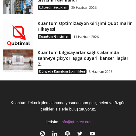
Editörün Seçtikleri
30 Haziran 2026
Kuantum Optimizasyon Girişimi Qubtimal’in
Hikayesi
Kuantum Girişimleri
11 Haziran 2026
Kuantum bilgisayarlar sağlık alanında
sahneye çıkıyor: Işığa duyarlı kanser ilaçları
2...
Dünyada Kuantum Etkinlikleri
3 Haziran 2026
Kuantum Teknolojileri alanında yaşanan son gelişmeleri ve özgün
içerikleri sizlerle buluşturuyoruz.
İletişim:
info@qturkey.org