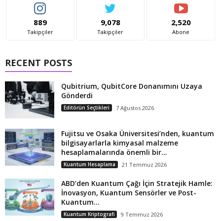
889
9,078
2,520
Takipçiler
Takipçiler
Abone
RECENT POSTS
Qubitrium, QubitCore Donanımını Uzaya
Gönderdi
Editörün Seçtikleri
7 Ağustos 2026
Fujitsu ve Osaka Üniversitesi’nden, kuantum
bilgisayarlarla kimyasal malzeme
hesaplamalarında önemli bir...
Kuantum Hesaplama
21 Temmuz 2026
ABD’den Kuantum Çağı İçin Stratejik Hamle:
İnovasyon, Kuantum Sensörler ve Post-
Kuantum...
Kuantum Kriptografi
9 Temmuz 2026