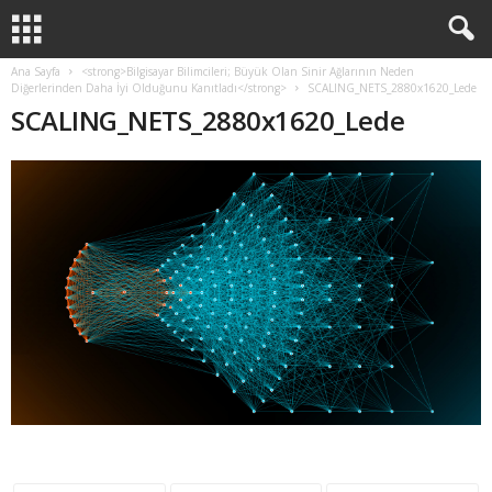
Ana Sayfa
<strong>Bilgisayar Bilimcileri; Büyük Olan Sinir Ağlarının Neden
Diğerlerinden Daha İyi Olduğunu Kanıtladı</strong>
SCALING_NETS_2880x1620_Lede
SCALING_NETS_2880x1620_Lede