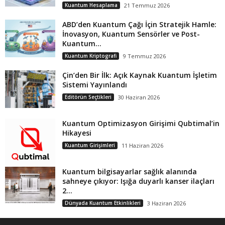
Kuantum Hesaplama
21 Temmuz 2026
ABD’den Kuantum Çağı İçin Stratejik Hamle:
İnovasyon, Kuantum Sensörler ve Post-
Kuantum...
Kuantum Kriptografi
9 Temmuz 2026
Çin’den Bir İlk: Açık Kaynak Kuantum İşletim
Sistemi Yayınlandı
Editörün Seçtikleri
30 Haziran 2026
Kuantum Optimizasyon Girişimi Qubtimal’in
Hikayesi
Kuantum Girişimleri
11 Haziran 2026
Kuantum bilgisayarlar sağlık alanında
sahneye çıkıyor: Işığa duyarlı kanser ilaçları
2...
Dünyada Kuantum Etkinlikleri
3 Haziran 2026