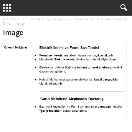
Ana Sayfa
60 Yıllık Fizik Anlayışına Karşı – ‘Garip Metaller’ Elektrik Kurallarını Geçersiz
Kılıyor
image
image