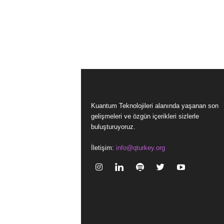
Kuantum Teknolojileri alanında yaşanan son
gelişmeleri ve özgün içerikleri sizlerle
buluşturuyoruz.
İletişim:
info@qturkey.org