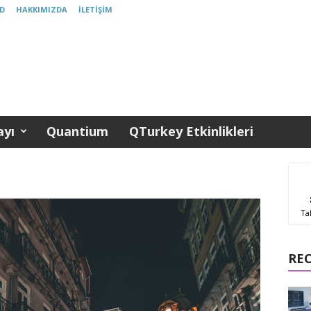
D
HAKKIMIZDA
İLETIŞIM
yı
Quantium
QTurkey Etkinlikleri
Ta
RE