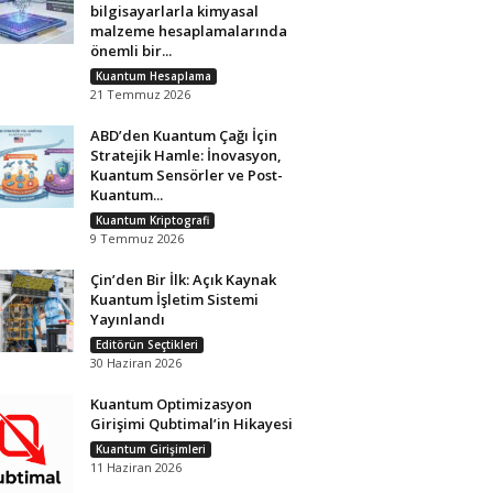
bilgisayarlarla kimyasal
malzeme hesaplamalarında
önemli bir...
Kuantum Hesaplama
21 Temmuz 2026
ABD’den Kuantum Çağı İçin
Stratejik Hamle: İnovasyon,
Kuantum Sensörler ve Post-
Kuantum...
Kuantum Kriptografi
9 Temmuz 2026
Çin’den Bir İlk: Açık Kaynak
Kuantum İşletim Sistemi
Yayınlandı
Editörün Seçtikleri
30 Haziran 2026
Kuantum Optimizasyon
Girişimi Qubtimal’in Hikayesi
Kuantum Girişimleri
11 Haziran 2026