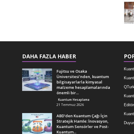
DAHA FAZLA HABER
POP
Kuant
Fujitsu ve Osaka
Üniversitesi’nden, kuantum
Kuant
bilgisayarlarla kimyasal
malzeme hesaplamalarında
QTurk
önemli bir...
Kuant
Kuantum Hesaplama
21 Temmuz 2026
Editör
Kuan
ABD’den Kuantum Çağı İçin
Stratejik Hamle: İnovasyon,
Duyur
Kuantum Sensörler ve Post-
Kuantum...