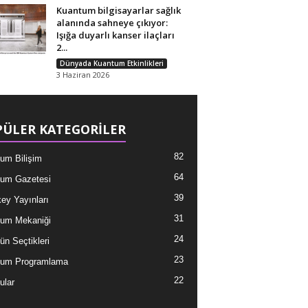
Kuantum bilgisayarlar sağlık
alanında sahneye çıkıyor:
Işığa duyarlı kanser ilaçları
2...
Dünyada Kuantum Etkinlikleri
3 Haziran 2026
ÜLER KATEGORİLER
82
um Bilişim
64
um Gazetesi
39
ey Yayınları
31
um Mekaniği
24
ün Seçtikleri
23
tum Programlama
22
ular