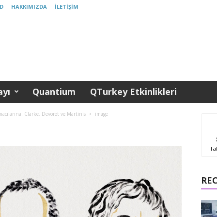
D
HAKKIMIZDA
İLETIŞIM
yı
Quantium
QTurkey Etkinlikleri
ılarına: Clarke, Devoret ve Martinis
image
Ta
RE