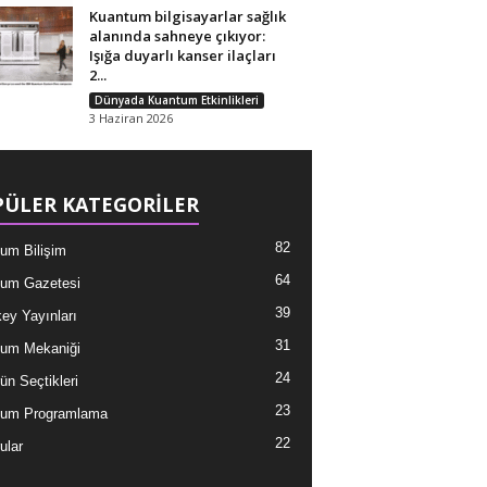
Kuantum bilgisayarlar sağlık
alanında sahneye çıkıyor:
Işığa duyarlı kanser ilaçları
2...
Dünyada Kuantum Etkinlikleri
3 Haziran 2026
ÜLER KATEGORİLER
82
um Bilişim
64
um Gazetesi
39
ey Yayınları
31
um Mekaniği
24
ün Seçtikleri
23
tum Programlama
22
ular