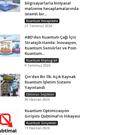
bilgisayarlarla kimyasal
malzeme hesaplamalarında
önemli bir...
Kuantum Hesaplama
21 Temmuz 2026
ABD’den Kuantum Çağı İçin
Stratejik Hamle: İnovasyon,
Kuantum Sensörler ve Post-
Kuantum...
Kuantum Kriptografi
9 Temmuz 2026
Çin’den Bir İlk: Açık Kaynak
Kuantum İşletim Sistemi
Yayınlandı
Editörün Seçtikleri
30 Haziran 2026
Kuantum Optimizasyon
Girişimi Qubtimal’in Hikayesi
Kuantum Girişimleri
11 Haziran 2026