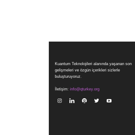
Kuantum Teknolojileri alanında yaşanan son
gelişmeleri ve özgün içerikleri sizlerle
buluşturuyoruz.
İletişim:
info@qturkey.org