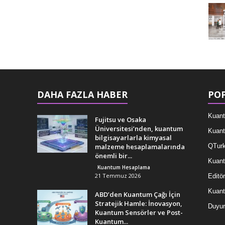
DAHA FAZLA HABER
POP
Kuant
Fujitsu ve Osaka
Üniversitesi’nden, kuantum
Kuant
bilgisayarlarla kimyasal
malzeme hesaplamalarında
QTurk
önemli bir...
Kuant
Kuantum Hesaplama
21 Temmuz 2026
Editör
Kuan
ABD’den Kuantum Çağı İçin
Stratejik Hamle: İnovasyon,
Duyur
Kuantum Sensörler ve Post-
Kuantum...