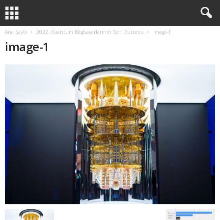
Ana Sayfa
2022: Kuantum Bilgisayarlarının Son Durumu
image-1
image-1