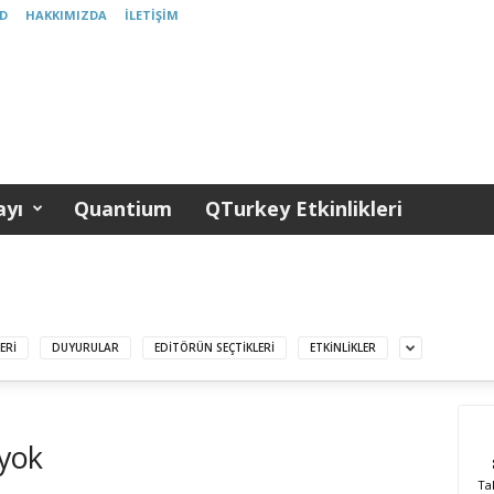
D
HAKKIMIZDA
İLETIŞIM
yı
Quantium
QTurkey Etkinlikleri
ERI
DUYURULAR
EDITÖRÜN SEÇTIKLERI
ETKINLIKLER
 yok
Ta