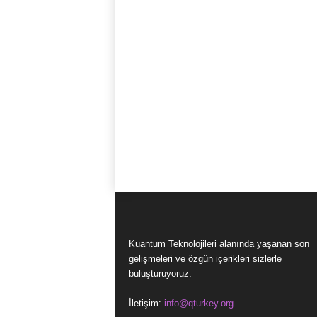
Kuantum Teknolojileri alanında yaşanan son
gelişmeleri ve özgün içerikleri sizlerle
buluşturuyoruz.
İletişim:
info@qturkey.org