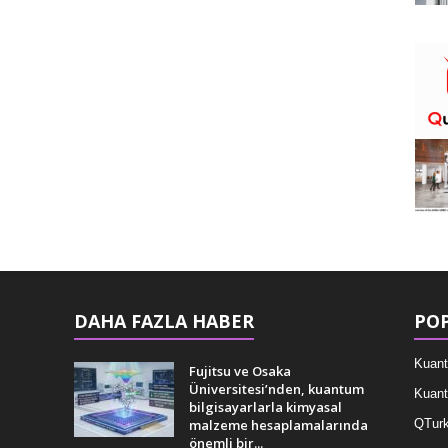
DAHA FAZLA HABER
POP
Kuant
Fujitsu ve Osaka
Üniversitesi’nden, kuantum
Kuant
bilgisayarlarla kimyasal
malzeme hesaplamalarında
QTurk
önemli bir...