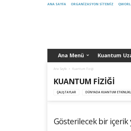
ANA SAYFA
ORGANIZASYON SITEMIZ
QWORL
K
u
a
n
t
u
m
Ana Menü
Kuantum Uza
T
ü
r
Ana Sayfa
Kuantum Fiziği
k
KUANTUM FIZIĞI
i
y
ÇALIŞTAYLAR
DÜNYADA KUANTUM ETKINLIKL
e
Gösterilecek bir içerik