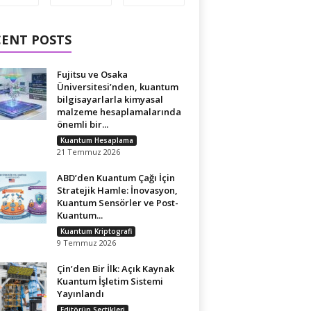
CENT POSTS
Fujitsu ve Osaka
Üniversitesi’nden, kuantum
bilgisayarlarla kimyasal
malzeme hesaplamalarında
önemli bir...
Kuantum Hesaplama
21 Temmuz 2026
ABD’den Kuantum Çağı İçin
Stratejik Hamle: İnovasyon,
Kuantum Sensörler ve Post-
Kuantum...
Kuantum Kriptografi
9 Temmuz 2026
Çin’den Bir İlk: Açık Kaynak
Kuantum İşletim Sistemi
Yayınlandı
Editörün Seçtikleri