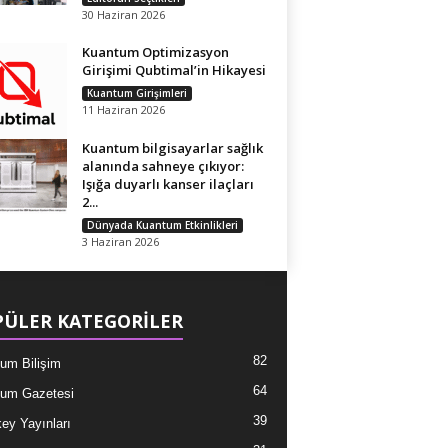
30 Haziran 2026
Kuantum Optimizasyon
Girişimi Qubtimal’in Hikayesi
Kuantum Girişimleri
11 Haziran 2026
Kuantum bilgisayarlar sağlık
alanında sahneye çıkıyor:
Işığa duyarlı kanser ilaçları
2...
Dünyada Kuantum Etkinlikleri
3 Haziran 2026
ÜLER KATEGORİLER
82
um Bilişim
64
um Gazetesi
39
ey Yayınları