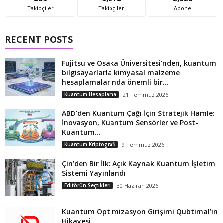
Takipçiler
Takipçiler
Abone
RECENT POSTS
Fujitsu ve Osaka Üniversitesi’nden, kuantum
bilgisayarlarla kimyasal malzeme
hesaplamalarında önemli bir...
Kuantum Hesaplama
21 Temmuz 2026
ABD’den Kuantum Çağı İçin Stratejik Hamle:
İnovasyon, Kuantum Sensörler ve Post-
Kuantum...
Kuantum Kriptografi
9 Temmuz 2026
Çin’den Bir İlk: Açık Kaynak Kuantum İşletim
Sistemi Yayınlandı
Editörün Seçtikleri
30 Haziran 2026
Kuantum Optimizasyon Girişimi Qubtimal’in
Hikayesi