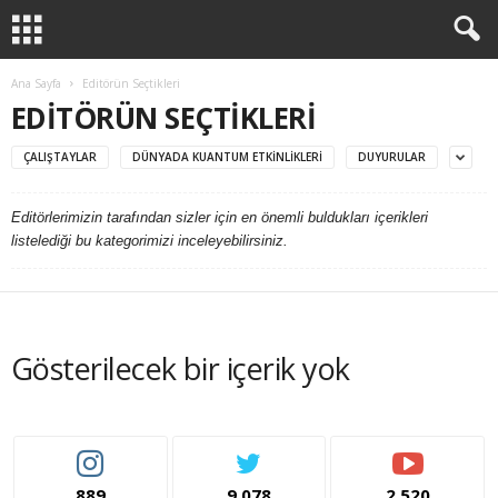
Ana Sayfa
Editörün Seçtikleri
EDITÖRÜN SEÇTIKLERI
ÇALIŞTAYLAR
DÜNYADA KUANTUM ETKINLIKLERI
DUYURULAR
Editörlerimizin tarafından sizler için en önemli buldukları içerikleri
listelediği bu kategorimizi inceleyebilirsiniz.
Gösterilecek bir içerik yok
889
9,078
2,520